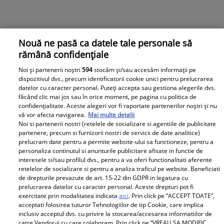
Nouă ne pasă ca datele tale personale să
rămână confidențiale
Noi și partenerii noștri
594
stocăm și/sau accesăm informații pe
dispozitivul dvs., precum identificatorii cookie unici pentru prelucrarea
datelor cu caracter personal. Puteți accepta sau gestiona alegerile dvs.
făcând clic mai jos sau în orice moment, pe pagina cu politica de
confidențialitate. Aceste alegeri vor fi raportate partenerilor noștri și nu
vă vor afecta navigarea.
Mai multe detalii
Noi si partenerii nostri (retelele de socializare si agentiile de publicitate
Cristina Cioran, pas neașteptat în legătură cu Alex
partenere, precum si furnizorii nostri de servicii de date analitice)
Dobrescu: „Chiar m-am gândit!” Ce decizie a luat
prelucram date pentru a permite website-ului sa functioneze, pentru a
legată de tatăl copiilor săi
personaliza continutul si anunturile publicitare afisate in functie de
interesele si/sau profilul dvs., pentru a va oferi functionalitati aferente
Cristina Cioran a vorbit despre depresia postnatala
retelelor de socializare si pentru a analiza traficul pe website. Beneficiati
de drepturile prevazute de art. 15-22 din GDPR in legatura cu
prelucrarea datelor cu caracter personal. Aceste drepturi pot fi
exercitate prin modalitatea indicata
aici
. Prin click pe “ACCEPT TOATE”,
Parteneri
acceptati folosirea tuturor Tehnologiilor de tip Cookie, care implica
inclusiv acceptul dvs. cu privire la stocarea/accesarea informatiilor de
catre Vendor-ii cu care colaboram. Prin click pe “VREAU SA MODIFIC