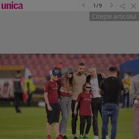
1
/
9
Citește articolul