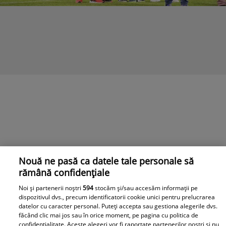
Nouă ne pasă ca datele tale personale să
rămână confidențiale
Noi și partenerii noștri
594
stocăm și/sau accesăm informații pe
dispozitivul dvs., precum identificatorii cookie unici pentru prelucrarea
datelor cu caracter personal. Puteți accepta sau gestiona alegerile dvs.
făcând clic mai jos sau în orice moment, pe pagina cu politica de
confidențialitate. Aceste alegeri vor fi raportate partenerilor noștri și nu