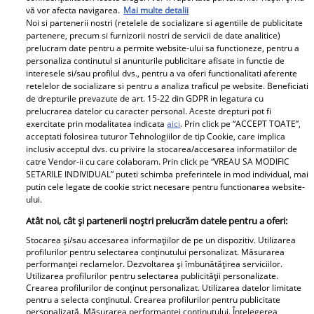
vă vor afecta navigarea.
Mai multe detalii
Cine este soția lui Edi Iordănescu. Cum arată și ce
Noi si partenerii nostri (retelele de socializare si agentiile de publicitate
studii are Arabella. Cuplul s-a căsătorit în secret și are
partenere, precum si furnizorii nostri de servicii de date analitice)
trei copii / Galerie foto
prelucram date pentru a permite website-ului sa functioneze, pentru a
personaliza continutul si anunturile publicitare afisate in functie de
Edi Iordănescu, soția lui, Arabella Iordănescu Kapitany
interesele si/sau profilul dvs., pentru a va oferi functionalitati aferente
și doi dintre băieții lor
retelelor de socializare si pentru a analiza traficul pe website. Beneficiati
de drepturile prevazute de art. 15-22 din GDPR in legatura cu
prelucrarea datelor cu caracter personal. Aceste drepturi pot fi
exercitate prin modalitatea indicata
aici
. Prin click pe “ACCEPT TOATE”,
Parteneri
acceptati folosirea tuturor Tehnologiilor de tip Cookie, care implica
inclusiv acceptul dvs. cu privire la stocarea/accesarea informatiilor de
catre Vendor-ii cu care colaboram. Prin click pe “VREAU SA MODIFIC
SETARILE INDIVIDUAL” puteti schimba preferintele in mod individual, mai
putin cele legate de cookie strict necesare pentru functionarea website-
ului.
Atât noi, cât și partenerii noștri prelucrăm datele pentru a oferi:
Stocarea și/sau accesarea informațiilor de pe un dispozitiv. Utilizarea
Wooow, ce schimbare!!
Divorțul care zguduie
profilurilor pentru selectarea conținutului personalizat. Măsurarea
performanței reclamelor. Dezvoltarea și îmbunătățirea serviciilor.
Cum arată Sorin
showbizul! E oficial! Și-
Utilizarea profilurilor pentru selectarea publicității personalizate.
Gonțea la 2 ani de când
au spus adio în cel mai
Crearea profilurilor de conținut personalizat. Utilizarea datelor limitate
pentru a selecta conținutul. Crearea profilurilor pentru publicitate
a câștigat Power
mare secret, după
personalizată. Măsurarea performanței conținutului. Înțelegerea