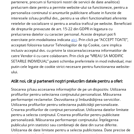
partenere, precum si furnizorii nostri de servicii de date analitice)
Motivul pentru care Elena Marin nu are iubit la 36 de
prelucram date pentru a permite website-ului sa functioneze, pentru a
personaliza continutul si anunturile publicitare afisate in functie de
ani. Fosta concurentă Survivor All Stars: “Îmi doresc o
interesele si/sau profilul dvs., pentru a va oferi functionalitati aferente
familie corectă și fericită” / Exclusiv
retelelor de socializare si pentru a analiza traficul pe website. Beneficiati
de drepturile prevazute de art. 15-22 din GDPR in legatura cu
prelucrarea datelor cu caracter personal. Aceste drepturi pot fi
exercitate prin modalitatea indicata
aici
. Prin click pe “ACCEPT TOATE”,
Parteneri
acceptati folosirea tuturor Tehnologiilor de tip Cookie, care implica
inclusiv acceptul dvs. cu privire la stocarea/accesarea informatiilor de
catre Vendor-ii cu care colaboram. Prin click pe “VREAU SA MODIFIC
SETARILE INDIVIDUAL” puteti schimba preferintele in mod individual, mai
putin cele legate de cookie strict necesare pentru functionarea website-
ului.
Atât noi, cât și partenerii noștri prelucrăm datele pentru a oferi:
Stocarea și/sau accesarea informațiilor de pe un dispozitiv. Utilizarea
Tânărul din poză e azi
„De ce credeți că am
profilurilor pentru selectarea conținutului personalizat. Măsurarea
performanței reclamelor. Dezvoltarea și îmbunătățirea serviciilor.
unul dintre cei mai
ajuns aici? Ce
Utilizarea profilurilor pentru selectarea publicității personalizate.
cunoscuți români! Uită-
cosmetice folosești, ce
Crearea profilurilor de conținut personalizat. Utilizarea datelor limitate
pentru a selecta conținutul. Crearea profilurilor pentru publicitate
te bine la el, îl
folosești pentru păr...!"
personalizată. Măsurarea performanței conținutului. Înțelegerea
recunoști? Mulți îl
Alina Pușcău, dezvăluiri
publicului prin statistici sau combinații de date din surse diferite.
Utilizarea de date limitate pentru a selecta publicitatea. Date precise de
admiră, dar sunt și voci
tulburătoare despre