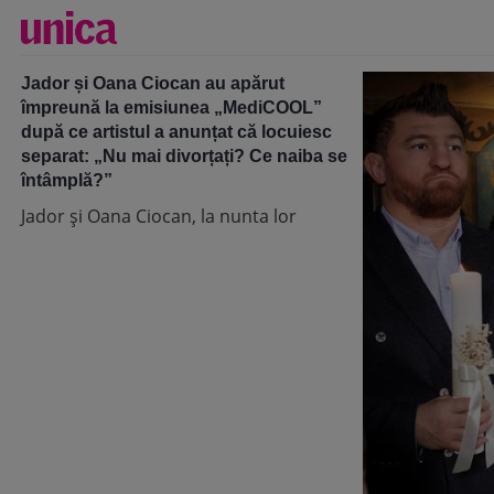
Jador și Oana Ciocan au apărut
împreună la emisiunea „MediCOOL”
după ce artistul a anunțat că locuiesc
separat: „Nu mai divorțați? Ce naiba se
întâmplă?”
Jador și Oana Ciocan, la nunta lor