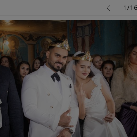
1
/
1