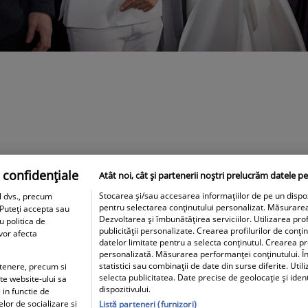
 confidențiale
Atât noi, cât și partenerii noștri prelucrăm datele pe
Stocarea și/sau accesarea informațiilor de pe un dispozit
l dvs., precum
pentru selectarea conținutului personalizat. Măsurare
 Puteți accepta sau
Dezvoltarea și îmbunătățirea serviciilor. Utilizarea prof
u politica de
publicității personalizate. Crearea profilurilor de conți
 vor afecta
datelor limitate pentru a selecta conținutul. Crearea pro
personalizată. Măsurarea performanței conținutului. În
statistici sau combinații de date din surse diferite. Util
artenere, precum si
selecta publicitatea. Date precise de geolocație și iden
ite website-ului sa
dispozitivului.
 in functie de
elor de socializare si
Listă parteneri (furnizori)