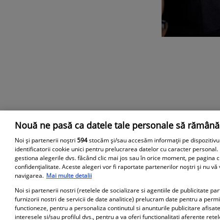
Nouă ne pasă ca datele tale personale să rămână
Parteneri
Noi și partenerii noștri
594
stocăm și/sau accesăm informații pe dispozitivu
identificatorii cookie unici pentru prelucrarea datelor cu caracter personal.
gestiona alegerile dvs. făcând clic mai jos sau în orice moment, pe pagina c
confidențialitate. Aceste alegeri vor fi raportate partenerilor noștri și nu vă
navigarea.
Mai multe detalii
Noi si partenerii nostri (retelele de socializare si agentiile de publicitate p
furnizorii nostri de servicii de date analitice) prelucram date pentru a perm
functioneze, pentru a personaliza continutul si anunturile publicitare afisate
interesele si/sau profilul dvs., pentru a va oferi functionalitati aferente retel