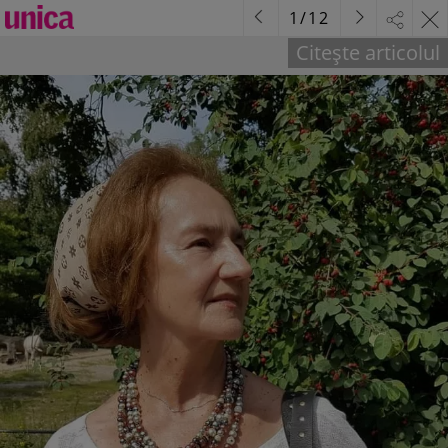
1
/
12
Citește articolul