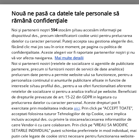
Nouă ne pasă ca datele tale personale să
rămână confidențiale
Noi și partenerii noștri
594
stocăm și/sau accesăm informații pe
De ce a lipsit Sofia Vicoveanca de la înmormântarea lui
dispozitivul dvs., precum identificatorii cookie unici pentru prelucrarea
Benone Sinulescu
datelor cu caracter personal. Puteți accepta sau gestiona alegerile dvs.
făcând clic mai jos sau în orice moment, pe pagina cu politica de
Benone Sinulescu s-a stins din viață joi, 18 noiembrie
confidențialitate. Aceste alegeri vor fi raportate partenerilor noștri și nu
2021, la vârsta de 84 de ani, în urma unei pneumonii de
vă vor afecta navigarea.
Mai multe detalii
aspirație. Solistul a fost înmormântat duminică, 21
Noi si partenerii nostri (retelele de socializare si agentiile de publicitate
noiembrie 2021. Interpreta de muzică populară Sofia
partenere, precum si furnizorii nostri de servicii de date analitice)
prelucram date pentru a permite website-ului sa functioneze, pentru a
Vicoveanca (80 de ani) nu a putut fi prezentă la
personaliza continutul si anunturile publicitare afisate in functie de
ceremonie, însă i-a transmis un mesaj emoționant
interesele si/sau profilul dvs., pentru a va oferi functionalitati aferente
regretatului artist.
retelelor de socializare si pentru a analiza traficul pe website. Beneficiati
de drepturile prevazute de art. 15-22 din GDPR in legatura cu
prelucrarea datelor cu caracter personal. Aceste drepturi pot fi
exercitate prin modalitatea indicata
aici
. Prin click pe “ACCEPT TOATE”,
Parteneri
acceptati folosirea tuturor Tehnologiilor de tip Cookie, care implica
inclusiv acceptul dvs. cu privire la stocarea/accesarea informatiilor de
catre Vendor-ii cu care colaboram. Prin click pe “VREAU SA MODIFIC
SETARILE INDIVIDUAL” puteti schimba preferintele in mod individual, mai
putin cele legate de cookie strict necesare pentru functionarea website-