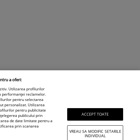
ntru a oferi:
iv. Utilizarea profilurilor
a performanței reclamelor.
ilurilor pentru selectarea
nut personalizat. Utilizarea
filurilor pentru publicitate
ACCEPT TOATE
țelegerea publicului prin
izarea de date limitate pentru a
tificarea prin scanarea
VREAU SA MODIFIC SETARILE
INDIVIDUAL