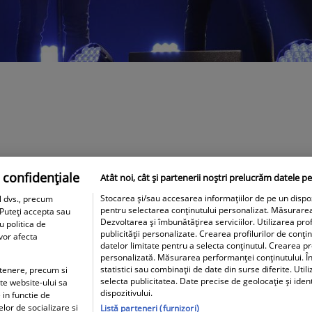
 confidențiale
Atât noi, cât și partenerii noștri prelucrăm datele pe
Stocarea și/sau accesarea informațiilor de pe un dispozit
l dvs., precum
pentru selectarea conținutului personalizat. Măsurare
 Puteți accepta sau
Dezvoltarea și îmbunătățirea serviciilor. Utilizarea prof
u politica de
publicității personalizate. Crearea profilurilor de conți
 vor afecta
datelor limitate pentru a selecta conținutul. Crearea pro
personalizată. Măsurarea performanței conținutului. În
statistici sau combinații de date din surse diferite. Util
artenere, precum si
selecta publicitatea. Date precise de geolocație și iden
ite website-ului sa
dispozitivului.
 in functie de
elor de socializare si
Listă parteneri (furnizori)