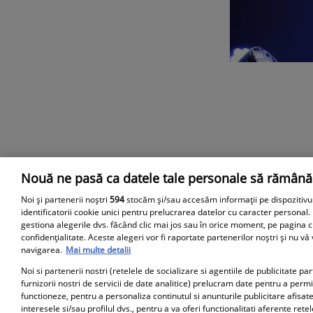
Nouă ne pasă ca datele tale personale să rămână
Parteneri
Noi și partenerii noștri
594
stocăm și/sau accesăm informații pe dispozitivu
identificatorii cookie unici pentru prelucrarea datelor cu caracter personal.
gestiona alegerile dvs. făcând clic mai jos sau în orice moment, pe pagina c
confidențialitate. Aceste alegeri vor fi raportate partenerilor noștri și nu vă
navigarea.
Mai multe detalii
Noi si partenerii nostri (retelele de socializare si agentiile de publicitate p
furnizorii nostri de servicii de date analitice) prelucram date pentru a perm
functioneze, pentru a personaliza continutul si anunturile publicitare afisate
interesele si/sau profilul dvs., pentru a va oferi functionalitati aferente retel