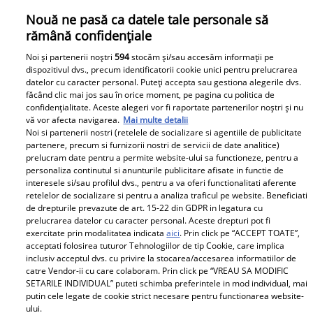
Nouă ne pasă ca datele tale personale să
rămână confidențiale
Noi și partenerii noștri
594
stocăm și/sau accesăm informații pe
dispozitivul dvs., precum identificatorii cookie unici pentru prelucrarea
datelor cu caracter personal. Puteți accepta sau gestiona alegerile dvs.
Cabral i-a cântat unei femei piesa lui Connect-R, după
făcând clic mai jos sau în orice moment, pe pagina cu politica de
confidențialitate. Aceste alegeri vor fi raportate partenerilor noștri și nu
ce ea i-a lăudat performanțele: „Aveam pe mine chiloții
vă vor afecta navigarea.
Mai multe detalii
ăia jerpeliți”
Noi si partenerii nostri (retelele de socializare si agentiile de publicitate
Cabral are multe fane, iar atunci când ajunge să
partenere, precum si furnizorii nostri de servicii de date analitice)
prelucram date pentru a permite website-ului sa functioneze, pentru a
interacționeze cu ele și se folosește de umorul lui
personaliza continutul si anunturile publicitare afisate in functie de
savuros, totul se transformă într-un spectacol de
interesele si/sau profilul dvs., pentru a va oferi functionalitati aferente
stand- up comedy.
retelelor de socializare si pentru a analiza traficul pe website. Beneficiati
de drepturile prevazute de art. 15-22 din GDPR in legatura cu
prelucrarea datelor cu caracter personal. Aceste drepturi pot fi
exercitate prin modalitatea indicata
aici
. Prin click pe “ACCEPT TOATE”,
Parteneri
acceptati folosirea tuturor Tehnologiilor de tip Cookie, care implica
inclusiv acceptul dvs. cu privire la stocarea/accesarea informatiilor de
catre Vendor-ii cu care colaboram. Prin click pe “VREAU SA MODIFIC
SETARILE INDIVIDUAL” puteti schimba preferintele in mod individual, mai
putin cele legate de cookie strict necesare pentru functionarea website-
ului.