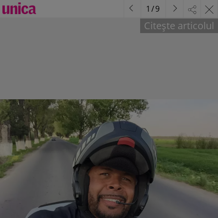
1
/
9
Citește articolul