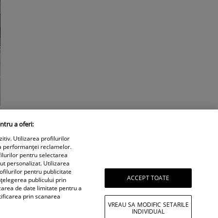
ntru a oferi:
iv. Utilizarea profilurilor
a performanței reclamelor.
ilurilor pentru selectarea
nut personalizat. Utilizarea
filurilor pentru publicitate
ACCEPT TOATE
țelegerea publicului prin
izarea de date limitate pentru a
tificarea prin scanarea
VREAU SA MODIFIC SETARILE
INDIVIDUAL