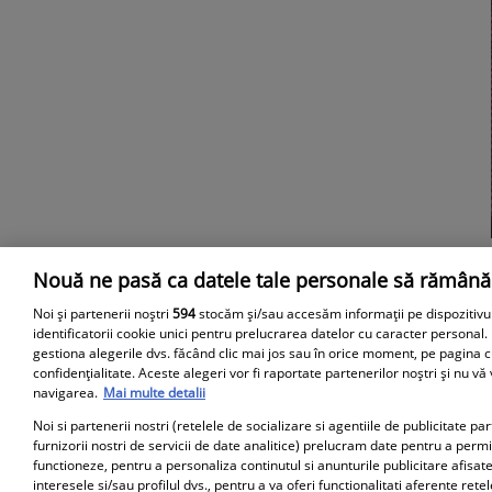
Nouă ne pasă ca datele tale personale să rămână
Parteneri
Noi și partenerii noștri
594
stocăm și/sau accesăm informații pe dispozitivu
identificatorii cookie unici pentru prelucrarea datelor cu caracter personal.
gestiona alegerile dvs. făcând clic mai jos sau în orice moment, pe pagina c
confidențialitate. Aceste alegeri vor fi raportate partenerilor noștri și nu vă
navigarea.
Mai multe detalii
Noi si partenerii nostri (retelele de socializare si agentiile de publicitate p
furnizorii nostri de servicii de date analitice) prelucram date pentru a perm
functioneze, pentru a personaliza continutul si anunturile publicitare afisate
interesele si/sau profilul dvs., pentru a va oferi functionalitati aferente retel