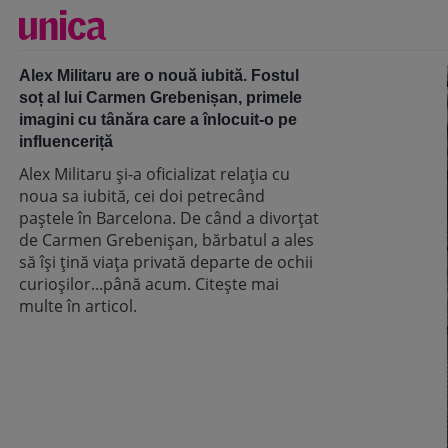
Alex Militaru are o nouă iubită. Fostul
soț al lui Carmen Grebenișan, primele
imagini cu tânăra care a înlocuit-o pe
influenceriță
Alex Militaru și-a oficializat relația cu
noua sa iubită, cei doi petrecând
paștele în Barcelona. De când a divorțat
de Carmen Grebenișan, bărbatul a ales
să își țină viața privată departe de ochii
curioșilor...până acum. Citește mai
multe în articol.