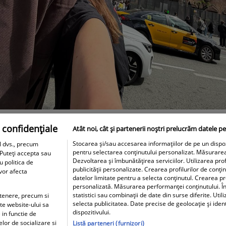
 confidențiale
Atât noi, cât și partenerii noștri prelucrăm datele pe
Stocarea și/sau accesarea informațiilor de pe un dispozit
l dvs., precum
pentru selectarea conținutului personalizat. Măsurare
 Puteți accepta sau
Dezvoltarea și îmbunătățirea serviciilor. Utilizarea prof
u politica de
publicității personalizate. Crearea profilurilor de conți
 vor afecta
datelor limitate pentru a selecta conținutul. Crearea pro
personalizată. Măsurarea performanței conținutului. În
statistici sau combinații de date din surse diferite. Util
artenere, precum si
selecta publicitatea. Date precise de geolocație și iden
ite website-ului sa
dispozitivului.
 in functie de
elor de socializare si
Listă parteneri (furnizori)