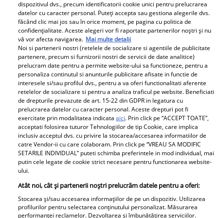
dispozitivul dvs., precum identificatorii cookie unici pentru prelucrarea
Adela Popescu, după vacanța în Croația fără copii:
datelor cu caracter personal. Puteți accepta sau gestiona alegerile dvs.
„Sper să devină tradiție” / Video
făcând clic mai jos sau în orice moment, pe pagina cu politica de
confidențialitate. Aceste alegeri vor fi raportate partenerilor noștri și nu
Adela Popescu și Radu Vâlcan au plecat într-o vacanță
vă vor afecta navigarea.
Mai multe detalii
de o săptămână fără copii. Cei doi au ales să petreacă
Noi si partenerii nostri (retelele de socializare si agentiile de publicitate
șapte zile în Croația, împreună cu Irina și Răzvan Fodor.
partenere, precum si furnizorii nostri de servicii de date analitice)
prelucram date pentru a permite website-ului sa functioneze, pentru a
Dacă la început îi părea rău că și-a lăsat băieții acasă,
personaliza continutul si anunturile publicitare afisate in functie de
actrița a realizat că acest concediu doar cu soțul ei le-a
interesele si/sau profilul dvs., pentru a va oferi functionalitati aferente
priit.
retelelor de socializare si pentru a analiza traficul pe website. Beneficiati
de drepturile prevazute de art. 15-22 din GDPR in legatura cu
prelucrarea datelor cu caracter personal. Aceste drepturi pot fi
exercitate prin modalitatea indicata
aici
. Prin click pe “ACCEPT TOATE”,
Parteneri
acceptati folosirea tuturor Tehnologiilor de tip Cookie, care implica
inclusiv acceptul dvs. cu privire la stocarea/accesarea informatiilor de
catre Vendor-ii cu care colaboram. Prin click pe “VREAU SA MODIFIC
SETARILE INDIVIDUAL” puteti schimba preferintele in mod individual, mai
putin cele legate de cookie strict necesare pentru functionarea website-
ului.
Atât noi, cât și partenerii noștri prelucrăm datele pentru a oferi:
Stocarea și/sau accesarea informațiilor de pe un dispozitiv. Utilizarea
Tânărul din poză e azi
„Am cancer la sân. Am
profilurilor pentru selectarea conținutului personalizat. Măsurarea
performanței reclamelor. Dezvoltarea și îmbunătățirea serviciilor.