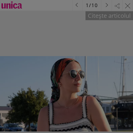
1
/
10
Citește articolul