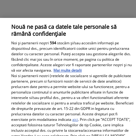
Nouă ne pasă ca datele tale personale să
rămână confidențiale
Noi și partenerii noștri
594
stocăm și/sau accesăm informații pe
dispozitivul dvs., precum identificatorii cookie unici pentru prelucrarea
datelor cu caracter personal. Puteți accepta sau gestiona alegerile dvs.
Zanni s-a pocăit și a renunțat la muzică. Cu ce se
făcând clic mai jos sau în orice moment, pe pagina cu politica de
confidențialitate. Aceste alegeri vor fi raportate partenerilor noștri și nu
ocupă acum câștigătorul „Survivor România”
vă vor afecta navigarea.
Mai multe detalii
Zanni, pe numele său adevărat Robert Edmond
Noi si partenerii nostri (retelele de socializare si agentiile de publicitate
Zannidache, a renunțat de tot la muzică și s-a retras
partenere, precum si furnizorii nostri de servicii de date analitice)
prelucram date pentru a permite website-ului sa functioneze, pentru a
din luminile reflectoarelor. Mai mult, fostul câștigător
personaliza continutul si anunturile publicitare afisate in functie de
„Survivor România”, s-a pocăit, iar botezul a avut loc în
interesele si/sau profilul dvs., pentru a va oferi functionalitati aferente
Irlanda. Citește mai multe în articol.
retelelor de socializare si pentru a analiza traficul pe website. Beneficiati
de drepturile prevazute de art. 15-22 din GDPR in legatura cu
prelucrarea datelor cu caracter personal. Aceste drepturi pot fi
exercitate prin modalitatea indicata
aici
. Prin click pe “ACCEPT TOATE”,
Parteneri
acceptati folosirea tuturor Tehnologiilor de tip Cookie, care implica
inclusiv acceptul dvs. cu privire la stocarea/accesarea informatiilor de
catre Vendor-ii cu care colaboram. Prin click pe “VREAU SA MODIFIC