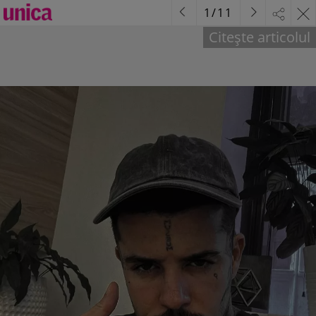
1
/
11
Citește articolul