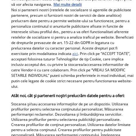
vă vor afecta navigarea.
Mai multe detalii
Theo Rose, primele declarații despre despărțirea de
Noi si partenerii nostri (retelele de socializare si agentiile de publicitate
Alex Leonte: „Am vrut să se întâmple cu discreție”
partenere, precum si furnizorii nostri de servicii de date analitice)
prelucram date pentru a permite website-ului sa functioneze, pentru a
Theo Rose a vorbit pentru prima dată de despărțirea
personaliza continutul si anunturile publicitare afisate in functie de
de Alex Leonte, la câteva luni de când au decis să
interesele si/sau profilul dvs., pentru a va oferi functionalitati aferente
meargă pe drumuri separate.
retelelor de socializare si pentru a analiza traficul pe website. Beneficiati
de drepturile prevazute de art. 15-22 din GDPR in legatura cu
prelucrarea datelor cu caracter personal. Aceste drepturi pot fi
exercitate prin modalitatea indicata
aici
. Prin click pe “ACCEPT TOATE”,
Parteneri
acceptati folosirea tuturor Tehnologiilor de tip Cookie, care implica
inclusiv acceptul dvs. cu privire la stocarea/accesarea informatiilor de
catre Vendor-ii cu care colaboram. Prin click pe “VREAU SA MODIFIC
SETARILE INDIVIDUAL” puteti schimba preferintele in mod individual, mai
putin cele legate de cookie strict necesare pentru functionarea website-
ului.
Atât noi, cât și partenerii noștri prelucrăm datele pentru a oferi:
Stocarea și/sau accesarea informațiilor de pe un dispozitiv. Utilizarea
Tânărul din poză e azi
„Am cancer la sân. Am
profilurilor pentru selectarea conținutului personalizat. Măsurarea
performanței reclamelor. Dezvoltarea și îmbunătățirea serviciilor.
unul dintre cei mai
intrat în metastază”.
Utilizarea profilurilor pentru selectarea publicității personalizate.
cunoscuți români! Uită-
Alina Pușcău, mesaj
Crearea profilurilor de conținut personalizat. Utilizarea datelor limitate
pentru a selecta conținutul. Crearea profilurilor pentru publicitate
te bine la el, îl
tulburător de pe patul
personalizată. Măsurarea performanței conținutului. Înțelegerea