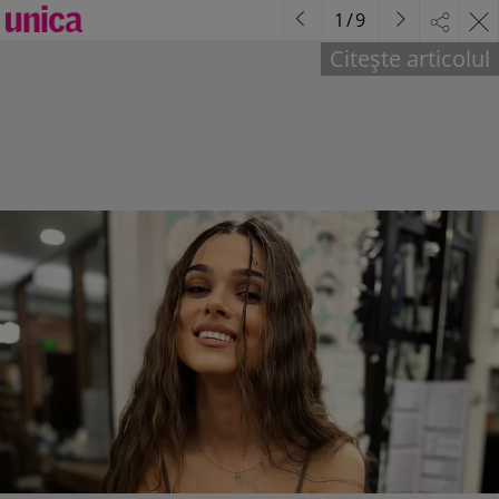
1
/
9
Citește articolul