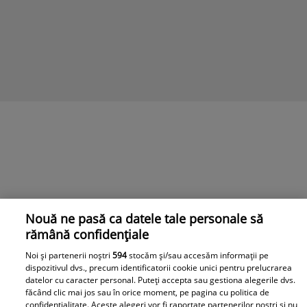
Nouă ne pasă ca datele tale personale să
rămână confidențiale
Noi și partenerii noștri
594
stocăm și/sau accesăm informații pe
dispozitivul dvs., precum identificatorii cookie unici pentru prelucrarea
datelor cu caracter personal. Puteți accepta sau gestiona alegerile dvs.
făcând clic mai jos sau în orice moment, pe pagina cu politica de
confidențialitate. Aceste alegeri vor fi raportate partenerilor noștri și nu