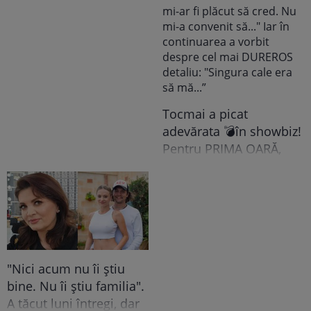
Grindeanu a făcut
ANUNȚUL pe care nici
colegii lui nu se
așteptau să-l audă. Într-
o mișcare FULGER,
liderul PSD tocmai a dat
Tocmai a picat
o veste importantă
adevărata 💣în showbiz!
Pentru PRIMA OARĂ,
Cabral rupe tăcerea
despre DIVORȚUL de
Andreea Ibacka, iar ce a
putut face public a
stârnit valuri și valuri de
reacții: "M-a atins mai
"Nici acum nu îi știu
tare decât mi-ar fi
bine. Nu îi știu familia".
plăcut să cred. Nu mi-a
A tăcut luni întregi, dar
convenit să..." Iar în