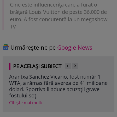
Cine este influencerița care a furat o
brățară Louis Vuitton de peste 36.000 de
euro. A fost concurentă la un megashow
TV
Urmărește-ne pe
Google News
PE ACELAȘI SUBIECT
Arantxa Sanchez Vicario, fost număr 1
And
WTA, a rămas fără averea de 41 milioane
are
dolari. Sportiva îi aduce acuzații grave
grat
fostului soț
Cite
Citește mai multe