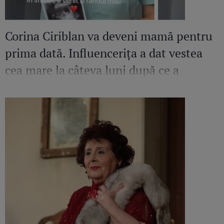
Corina Ciriblan va deveni mamă pentru
prima dată. Influencerița a dat vestea
cea mare la câteva luni după ce a
pierdut o sarcină