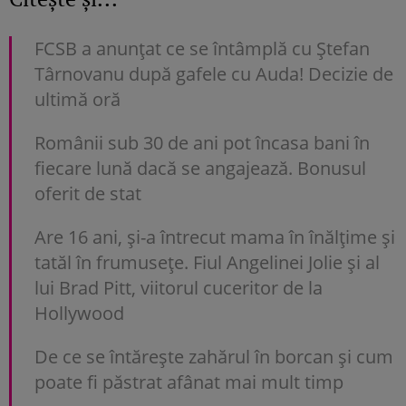
FCSB a anunțat ce se întâmplă cu Ștefan
Târnovanu după gafele cu Auda! Decizie de
ultimă oră
Românii sub 30 de ani pot încasa bani în
fiecare lună dacă se angajează. Bonusul
oferit de stat
Are 16 ani, și-a întrecut mama în înălțime și
tatăl în frumusețe. Fiul Angelinei Jolie și al
lui Brad Pitt, viitorul cuceritor de la
Hollywood
De ce se întărește zahărul în borcan și cum
poate fi păstrat afânat mai mult timp