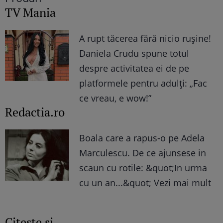
TV Mania
A rupt tăcerea fără nicio rușine!
Daniela Crudu spune totul
despre activitatea ei de pe
platformele pentru adulți: „Fac
ce vreau, e wow!”
Redactia.ro
Boala care a rapus-o pe Adela
Marculescu. De ce ajunsese in
scaun cu rotile: &quot;In urma
cu un an...&quot; Vezi mai mult
Citește și...