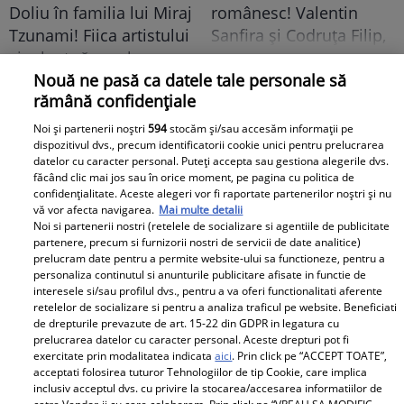
românesc! Valentin
Doliu în familia lui Miraj
Sanfira și Codruța Filip,
Tzunami! Fiica artistului
împreună ....
și-a luat rămas-bun
printr-un mesaj dureros
Nouă ne pasă ca datele tale personale să
rămână confidențiale
Retete
Noi și partenerii noștri
594
stocăm și/sau accesăm informații pe
dispozitivul dvs., precum identificatorii cookie unici pentru prelucrarea
datelor cu caracter personal. Puteți accepta sau gestiona alegerile dvs.
făcând clic mai jos sau în orice moment, pe pagina cu politica de
confidențialitate. Aceste alegeri vor fi raportate partenerilor noștri și nu
vă vor afecta navigarea.
Mai multe detalii
Noi si partenerii nostri (retelele de socializare si agentiile de publicitate
partenere, precum si furnizorii nostri de servicii de date analitice)
prelucram date pentru a permite website-ului sa functioneze, pentru a
personaliza continutul si anunturile publicitare afisate in functie de
Salată de dovlecei cu
Înghețată de pepene
interesele si/sau profilul dvs., pentru a va oferi functionalitati aferente
iaurt și usturoi – rețeta
roșu - desertul verii
retelelor de socializare si pentru a analiza traficul pe website. Beneficiati
de drepturile prevazute de art. 15-22 din GDPR in legatura cu
perfectă pentru vară
pentru toată familia
prelucrarea datelor cu caracter personal. Aceste drepturi pot fi
exercitate prin modalitatea indicata
aici
. Prin click pe “ACCEPT TOATE”,
acceptati folosirea tuturor Tehnologiilor de tip Cookie, care implica
inclusiv acceptul dvs. cu privire la stocarea/accesarea informatiilor de