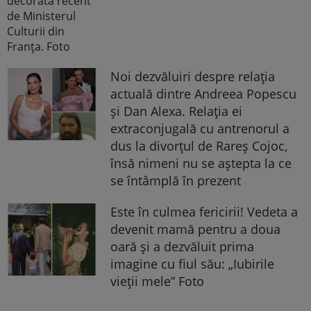
Noi dezvăluiri despre relația
actuală dintre Andreea Popescu
și Dan Alexa. Relația ei
extraconjugală cu antrenorul a
dus la divorțul de Rareș Cojoc,
însă nimeni nu se aștepta la ce
se întâmplă în prezent
Este în culmea fericirii! Vedeta a
devenit mamă pentru a doua
oară și a dezvăluit prima
imagine cu fiul său: „Iubirile
vieții mele” Foto