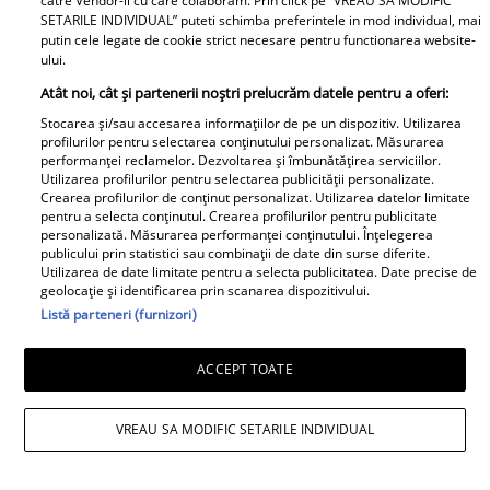
catre Vendor-ii cu care colaboram. Prin click pe “VREAU SA MODIFIC
SETARILE INDIVIDUAL” puteti schimba preferintele in mod individual, mai
putin cele legate de cookie strict necesare pentru functionarea website-
ului.
Atât noi, cât și partenerii noștri prelucrăm datele pentru a oferi:
Musaca de vinete - cea
Zacuscă de vinete cu
mai simplă rețetă și cea
ardei necopt – zacusca
Stocarea și/sau accesarea informațiilor de pe un dispozitiv. Utilizarea
profilurilor pentru selectarea conținutului personalizat. Măsurarea
mai gustoasă
leneșului
performanței reclamelor. Dezvoltarea și îmbunătățirea serviciilor.
Utilizarea profilurilor pentru selectarea publicității personalizate.
Crearea profilurilor de conținut personalizat. Utilizarea datelor limitate
pentru a selecta conținutul. Crearea profilurilor pentru publicitate
Baby
personalizată. Măsurarea performanței conținutului. Înțelegerea
publicului prin statistici sau combinații de date din surse diferite.
Utilizarea de date limitate pentru a selecta publicitatea. Date precise de
geolocație și identificarea prin scanarea dispozitivului.
Listă parteneri (furnizori)
ACCEPT TOATE
Topul alimentelor din
Soțul Laurei Cosoi,
VREAU SA MODIFIC SETARILE INDIVIDUAL
supermarket
Cosmin Curticăpean, a
periculoase pentru
făcut cel mai așteptat