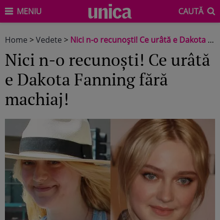
MENIU
CAUTĂ
Home
>
Vedete
>
Nici n-o recunoşti! Ce urâtă e Dakota Fanning fără machiaj!
Nici n-o recunoşti! Ce urâtă
e Dakota Fanning fără
machiaj!