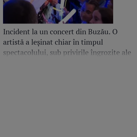
Incident la un concert din Buzău. O
artistă a leșinat chiar în timpul
spectacolului, sub privirile îngrozite ale
Mirelei Vaida