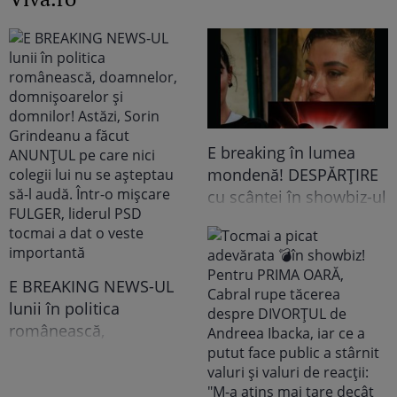
E breaking în lumea
mondenă! DESPĂRȚIRE
cu scântei în showbiz-ul
românesc! Îndrăgita
noastră vedetă a
recunoscut TOT, dar
tooot: „Mă abțin să nu-i
E BREAKING NEWS-UL
scriu. Am făcut
lunii în politica
scandal!” Ce s-a
românească,
întâmplat e...
doamnelor,
domnișoarelor și
domnilor! Astăzi, Sorin