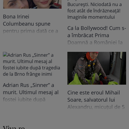
Bona Irinei
Columbeanu spune
Ca la Bollywood! Cum s-
pentru prima dată ce a
a îmbrăcat Prima
trăit în vila de la
Doamnă a României la
Izvorani. Ce nu s-a văzut
întâlnirea cu președinta
niciodată la TV: ”Eu am
Indiei la București.
cunoscut o altă latură a
Niciodată nu a fost atât
relației lor. În casă era o
de îndrăzneață!
atmosferă..."
Imaginile momentului
Adrian Rus „Sinner” a
murit. Ultimul mesaj al
Cine este eroul Mihail
fostei iubite după
Soare, salvatorul lui
tragedia de la Brno
Alexandru, micuțul de 5
frânge inimi
ani dispărut 3 zile în
pădure. Ce spune
Viva.ro
despre copiii lui