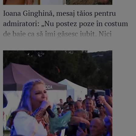
Ioana Ginghină, mesaj tăios pentru
admiratori: „Nu postez poze în costum
de baie ca să îmi găsesc iubit. Nici
amant”