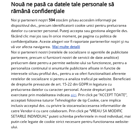
Nouă ne pasă ca datele tale personale să
rămână confidențiale
Noi și partenerii noștri
594
stocăm și/sau accesăm informații pe
dispozitivul dvs., precum identificatorii cookie unici pentru prelucrarea
datelor cu caracter personal. Puteți accepta sau gestiona alegerile dvs.
făcând clic mai jos sau în orice moment, pe pagina cu politica de
confidențialitate. Aceste alegeri vor fi raportate partenerilor noștri și nu
vă vor afecta navigarea.
Mai multe detalii
Noi si partenerii nostri (retelele de socializare si agentiile de publicitate
partenere, precum si furnizorii nostri de servicii de date analitice)
Imaginile durerii. Neli Lucescu de mână cu fiul, Răzvan
prelucram date pentru a permite website-ului sa functioneze, pentru a
Lucescu, și nora, Ana-Maria, în urma cortegiului
personaliza continutul si anunturile publicitare afisate in functie de
interesele si/sau profilul dvs., pentru a va oferi functionalitati aferente
funerar al lui Mircea Lucescu
retelelor de socializare si pentru a analiza traficul pe website. Beneficiati
de drepturile prevazute de art. 15-22 din GDPR in legatura cu
prelucrarea datelor cu caracter personal. Aceste drepturi pot fi
exercitate prin modalitatea indicata
aici
. Prin click pe “ACCEPT TOATE”,
Parteneri
acceptati folosirea tuturor Tehnologiilor de tip Cookie, care implica
inclusiv acceptul dvs. cu privire la stocarea/accesarea informatiilor de
catre Vendor-ii cu care colaboram. Prin click pe “VREAU SA MODIFIC
SETARILE INDIVIDUAL” puteti schimba preferintele in mod individual, mai
putin cele legate de cookie strict necesare pentru functionarea website-
ului.