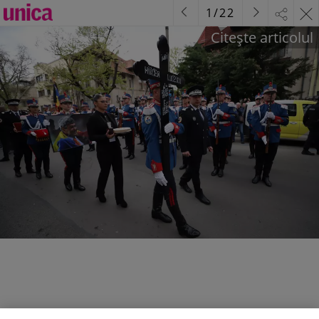
1
/
22
Citește articolul