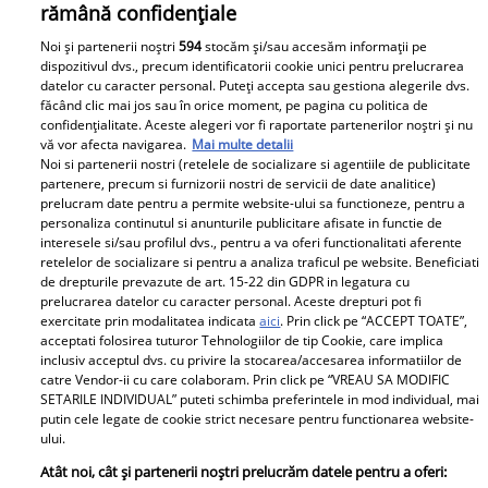
rămână confidențiale
Noi și partenerii noștri
594
stocăm și/sau accesăm informații pe
dispozitivul dvs., precum identificatorii cookie unici pentru prelucrarea
datelor cu caracter personal. Puteți accepta sau gestiona alegerile dvs.
făcând clic mai jos sau în orice moment, pe pagina cu politica de
confidențialitate. Aceste alegeri vor fi raportate partenerilor noștri și nu
vă vor afecta navigarea.
Mai multe detalii
Noi si partenerii nostri (retelele de socializare si agentiile de publicitate
Stilul vestimentar al Melaniei Trump, o altfel de Prima
partenere, precum si furnizorii nostri de servicii de date analitice)
Doamnă
prelucram date pentru a permite website-ului sa functioneze, pentru a
personaliza continutul si anunturile publicitare afisate in functie de
Melania Trump la Metropolitan Museum of Art din New
interesele si/sau profilul dvs., pentru a va oferi functionalitati aferente
York
retelelor de socializare si pentru a analiza traficul pe website. Beneficiati
de drepturile prevazute de art. 15-22 din GDPR in legatura cu
prelucrarea datelor cu caracter personal. Aceste drepturi pot fi
exercitate prin modalitatea indicata
aici
. Prin click pe “ACCEPT TOATE”,
Parteneri
acceptati folosirea tuturor Tehnologiilor de tip Cookie, care implica
inclusiv acceptul dvs. cu privire la stocarea/accesarea informatiilor de
catre Vendor-ii cu care colaboram. Prin click pe “VREAU SA MODIFIC
SETARILE INDIVIDUAL” puteti schimba preferintele in mod individual, mai
putin cele legate de cookie strict necesare pentru functionarea website-
ului.
Atât noi, cât și partenerii noștri prelucrăm datele pentru a oferi: