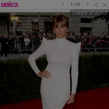
1
/
10
Citește articolul