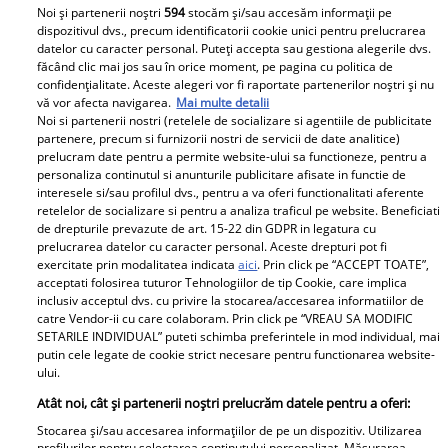
Noi și partenerii noștri
594
stocăm și/sau accesăm informații pe
Larisa Udilă a pierdut a doua sarcină. Reacția
dispozitivul dvs., precum identificatorii cookie unici pentru prelucrarea
impresionantă a fiului ei de doar 2 ani. „Ne imaginam
datelor cu caracter personal. Puteți accepta sau gestiona alegerile dvs.
că va fi o fetiță”
făcând clic mai jos sau în orice moment, pe pagina cu politica de
confidențialitate. Aceste alegeri vor fi raportate partenerilor noștri și nu
Larisa Udilă a dezvăluit în mediul online că a pierdut
vă vor afecta navigarea.
Mai multe detalii
cea de-a doua sarcină. După această încercare grea,
Noi si partenerii nostri (retelele de socializare si agentiile de publicitate
partenere, precum si furnizorii nostri de servicii de date analitice)
fosta concurentă de la „Bravo, ai stil!” a transmis un
prelucram date pentru a permite website-ului sa functioneze, pentru a
mesaj de încurajare și susținere tuturor femeilor care
personaliza continutul si anunturile publicitare afisate in functie de
au experimentat pierderea dureroasă a unei sarcini.
interesele si/sau profilul dvs., pentru a va oferi functionalitati aferente
Citește continuarea în articol!
retelelor de socializare si pentru a analiza traficul pe website. Beneficiati
de drepturile prevazute de art. 15-22 din GDPR in legatura cu
prelucrarea datelor cu caracter personal. Aceste drepturi pot fi
exercitate prin modalitatea indicata
aici
. Prin click pe “ACCEPT TOATE”,
Parteneri
acceptati folosirea tuturor Tehnologiilor de tip Cookie, care implica
inclusiv acceptul dvs. cu privire la stocarea/accesarea informatiilor de
catre Vendor-ii cu care colaboram. Prin click pe “VREAU SA MODIFIC
SETARILE INDIVIDUAL” puteti schimba preferintele in mod individual, mai
putin cele legate de cookie strict necesare pentru functionarea website-
ului.
Atât noi, cât și partenerii noștri prelucrăm datele pentru a oferi:
Stocarea și/sau accesarea informațiilor de pe un dispozitiv. Utilizarea
Wooow, ce schimbare!!
Cum a descoperit Alina
profilurilor pentru selectarea conținutului personalizat. Măsurarea