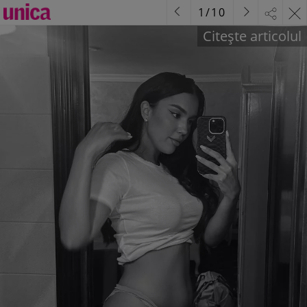
1
/
10
Citește articolul