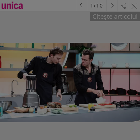
1
/
10
Citește articolul