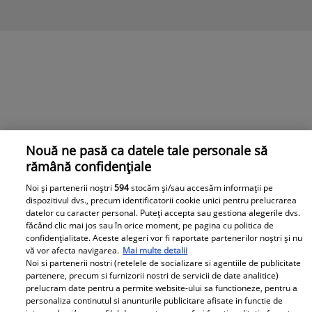
Nouă ne pasă ca datele tale personale să
rămână confidențiale
Noi și partenerii noștri
594
stocăm și/sau accesăm informații pe
dispozitivul dvs., precum identificatorii cookie unici pentru prelucrarea
datelor cu caracter personal. Puteți accepta sau gestiona alegerile dvs.
făcând clic mai jos sau în orice moment, pe pagina cu politica de
confidențialitate. Aceste alegeri vor fi raportate partenerilor noștri și nu
vă vor afecta navigarea.
Mai multe detalii
Jean Gavril și Dinu au făcut spectacol la Chefi la Cuțite:
Noi si partenerii nostri (retelele de socializare si agentiile de publicitate
„Vrem să îi facem o surpriză lui Scărlătescu” / Video
partenere, precum si furnizorii nostri de servicii de date analitice)
prelucram date pentru a permite website-ului sa functioneze, pentru a
Jean Gavril și fratele său, Dinu, au participat, marți
personaliza continutul si anunturile publicitare afisate in functie de
seară, la Chefi la Cuțite, surprinzându-i pe chefi cu