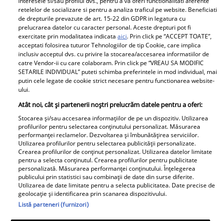
interesele si/sau profilul dvs., pentru a va oferi functionalitati aferente
preparatul lor.
retelelor de socializare si pentru a analiza traficul pe website. Beneficiati
de drepturile prevazute de art. 15-22 din GDPR in legatura cu
prelucrarea datelor cu caracter personal. Aceste drepturi pot fi
exercitate prin modalitatea indicata
aici
. Prin click pe “ACCEPT TOATE”,
Parteneri
acceptati folosirea tuturor Tehnologiilor de tip Cookie, care implica
inclusiv acceptul dvs. cu privire la stocarea/accesarea informatiilor de
catre Vendor-ii cu care colaboram. Prin click pe “VREAU SA MODIFIC
SETARILE INDIVIDUAL” puteti schimba preferintele in mod individual, mai
putin cele legate de cookie strict necesare pentru functionarea website-
ului.
Atât noi, cât și partenerii noștri prelucrăm datele pentru a oferi:
Stocarea și/sau accesarea informațiilor de pe un dispozitiv. Utilizarea
Tânărul din poză e azi
„Am cancer la sân. Am
profilurilor pentru selectarea conținutului personalizat. Măsurarea
performanței reclamelor. Dezvoltarea și îmbunătățirea serviciilor.
unul dintre cei mai
intrat în metastază”.
Utilizarea profilurilor pentru selectarea publicității personalizate.
cunoscuți români! Uită-
Alina Pușcău, mesaj
Crearea profilurilor de conținut personalizat. Utilizarea datelor limitate
pentru a selecta conținutul. Crearea profilurilor pentru publicitate
te bine la el, îl
tulburător de pe patul
personalizată. Măsurarea performanței conținutului. Înțelegerea
recunoști? Mulți îl
de spital. Ce au
publicului prin statistici sau combinații de date din surse diferite.
Utilizarea de date limitate pentru a selecta publicitatea. Date precise de
admiră, dar sunt și voci
anunțat-o medicii
geolocație și identificarea prin scanarea dispozitivului.
care îl critică
Listă parteneri (furnizori)