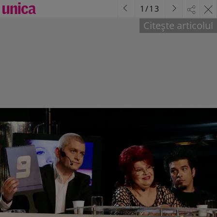
1
/
13
Citește articolul