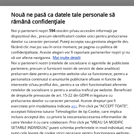
Nouă ne pasă ca datele tale personale să
rămână confidențiale
Noi și partenerii noștri
594
stocăm și/sau accesăm informații pe
dispozitivul dvs., precum identificatorii cookie unici pentru prelucrarea
Aura Urziceanu ar fi ajuns într-un azil, unde condițiile
datelor cu caracter personal. Puteți accepta sau gestiona alegerile dvs.
sunt „greu de imaginat”. „Irinel Columbeanu trăiește
făcând clic mai jos sau în orice moment, pe pagina cu politica de
confidențialitate. Aceste alegeri vor fi raportate partenerilor noștri și nu
într-un palat!”
vă vor afecta navigarea.
Mai multe detalii
Aura Urziceanu, una dintre cele mai mari, bune și
Noi si partenerii nostri (retelele de socializare si agentiile de publicitate
importante voci ale României din perioada regimului
partenere, precum si furnizorii nostri de servicii de date analitice)
prelucram date pentru a permite website-ului sa functioneze, pentru a
comunist, ar trece printr-o perioadă extrem de dificilă
personaliza continutul si anunturile publicitare afisate in functie de
în Canada, unde este stabilită de ani buni. Citește mai
interesele si/sau profilul dvs., pentru a va oferi functionalitati aferente
multe în articol.
retelelor de socializare si pentru a analiza traficul pe website. Beneficiati
de drepturile prevazute de art. 15-22 din GDPR in legatura cu
prelucrarea datelor cu caracter personal. Aceste drepturi pot fi
exercitate prin modalitatea indicata
aici
. Prin click pe “ACCEPT TOATE”,
Parteneri
acceptati folosirea tuturor Tehnologiilor de tip Cookie, care implica
inclusiv acceptul dvs. cu privire la stocarea/accesarea informatiilor de
catre Vendor-ii cu care colaboram. Prin click pe “VREAU SA MODIFIC
SETARILE INDIVIDUAL” puteti schimba preferintele in mod individual, mai
putin cele legate de cookie strict necesare pentru functionarea website-