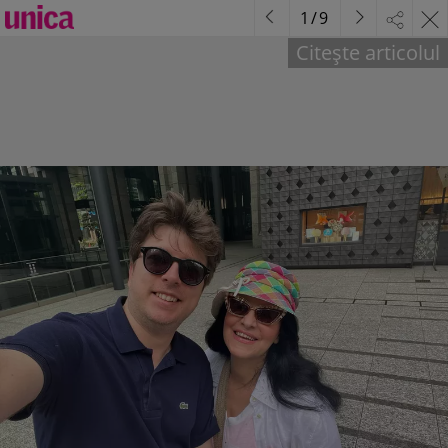
1
/
9
Citește articolul