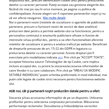
dispozitivul dvs., precum identificatorii cookie unici pentru prelucrarea
datelor cu caracter personal. Puteți accepta sau gestiona alegerile dvs.
făcând clic mai jos sau în orice moment, pe pagina cu politica de
confidențialitate. Aceste alegeri vor fi raportate partenerilor noștri și nu
Angela Gheorghiu și iubitul mai mic cu 22 de ani, un
vă vor afecta navigarea.
Mai multe detalii
deceniu de dragoste: „E îngerul meu”
Noi si partenerii nostri (retelele de socializare si agentiile de publicitate
Angela Gheorghiu e tot mai fericită lângă iubitul tinerel,
partenere, precum si furnizorii nostri de servicii de date analitice)
prelucram date pentru a permite website-ului sa functioneze, pentru a
care o urmează peste tot în lume. Cei doi au bifat, zile
personaliza continutul si anunturile publicitare afisate in functie de
trecute, 10 ani de relație, iar soprana a marcat acest
interesele si/sau profilul dvs., pentru a va oferi functionalitati aferente
eveniment pe o rețea de socializare.
retelelor de socializare si pentru a analiza traficul pe website. Beneficiati
de drepturile prevazute de art. 15-22 din GDPR in legatura cu
prelucrarea datelor cu caracter personal. Aceste drepturi pot fi
exercitate prin modalitatea indicata
aici
. Prin click pe “ACCEPT TOATE”,
Parteneri
acceptati folosirea tuturor Tehnologiilor de tip Cookie, care implica
inclusiv acceptul dvs. cu privire la stocarea/accesarea informatiilor de
catre Vendor-ii cu care colaboram. Prin click pe “VREAU SA MODIFIC
SETARILE INDIVIDUAL” puteti schimba preferintele in mod individual, mai
putin cele legate de cookie strict necesare pentru functionarea website-
ului.
Atât noi, cât și partenerii noștri prelucrăm datele pentru a oferi:
Stocarea și/sau accesarea informațiilor de pe un dispozitiv. Utilizarea
Tânărul din poză e azi
„Am cancer la sân. Am
profilurilor pentru selectarea conținutului personalizat. Măsurarea
performanței reclamelor. Dezvoltarea și îmbunătățirea serviciilor.
unul dintre cei mai
intrat în metastază”.