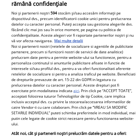
rămână confidențiale
Noi și partenerii noștri
594
stocăm și/sau accesăm informații pe
dispozitivul dvs., precum identificatorii cookie unici pentru prelucrarea
datelor cu caracter personal. Puteți accepta sau gestiona alegerile dvs.
făcând clic mai jos sau în orice moment, pe pagina cu politica de
confidențialitate. Aceste alegeri vor fi raportate partenerilor noștri și nu
vă vor afecta navigarea.
Mai multe detalii
Noi si partenerii nostri (retelele de socializare si agentiile de publicitate
Heidi Klum, surprinsă topless, în ipostaze tandre cu
partenere, precum si furnizorii nostri de servicii de date analitice)
Tom Kaulitz, pe balconul unui hotel de la Cannes. Cum
prelucram date pentru a permite website-ului sa functioneze, pentru a
au fost fotografiați
personaliza continutul si anunturile publicitare afisate in functie de
interesele si/sau profilul dvs., pentru a va oferi functionalitati aferente
Heidi Klum
retelelor de socializare si pentru a analiza traficul pe website. Beneficiati
de drepturile prevazute de art. 15-22 din GDPR in legatura cu
prelucrarea datelor cu caracter personal. Aceste drepturi pot fi
exercitate prin modalitatea indicata
aici
. Prin click pe “ACCEPT TOATE”,
Parteneri
acceptati folosirea tuturor Tehnologiilor de tip Cookie, care implica
inclusiv acceptul dvs. cu privire la stocarea/accesarea informatiilor de
catre Vendor-ii cu care colaboram. Prin click pe “VREAU SA MODIFIC
SETARILE INDIVIDUAL” puteti schimba preferintele in mod individual, mai
putin cele legate de cookie strict necesare pentru functionarea website-
ului.
Atât noi, cât și partenerii noștri prelucrăm datele pentru a oferi: