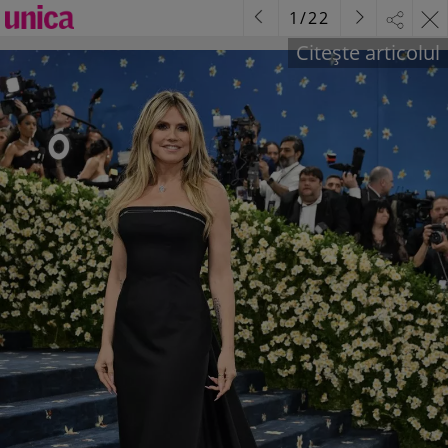
1
/
22
Citește articolul