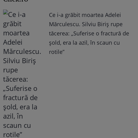
Ce i-a grăbit moartea Adelei
Mărculescu. Silviu Biriș rupe
tăcerea: „Suferise o fractură de
șold, era la azil, în scaun cu
rotile”