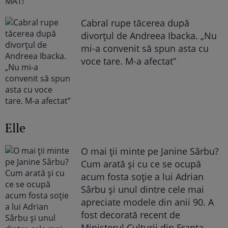
Cabral rupe tăcerea după
divorțul de Andreea Ibacka. „Nu
mi-a convenit să spun asta cu
voce tare. M-a afectat”
Elle
O mai ții minte pe Janine Sârbu?
Cum arată și cu ce se ocupă
acum fosta soție a lui Adrian
Sârbu și unul dintre cele mai
apreciate modele din anii 90. A
fost decorată recent de
Ministerul Culturii din Franța.