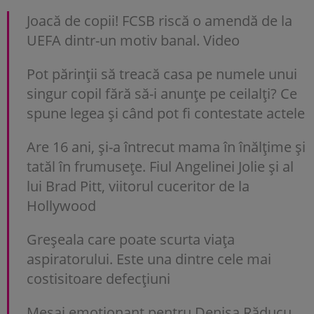
Joacă de copii! FCSB riscă o amendă de la
UEFA dintr-un motiv banal. Video
Pot părinții să treacă casa pe numele unui
singur copil fără să-i anunțe pe ceilalți? Ce
spune legea și când pot fi contestate actele
Are 16 ani, și-a întrecut mama în înălțime și
tatăl în frumusețe. Fiul Angelinei Jolie și al
lui Brad Pitt, viitorul cuceritor de la
Hollywood
Greșeala care poate scurta viața
aspiratorului. Este una dintre cele mai
costisitoare defecțiuni
Mesaj emoționant pentru Denisa Răducu,