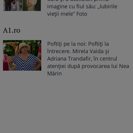
imagine cu fiul său: „Iubirile
vieții mele” Foto
A1.ro
Poftiți pe la noi: Poftiți la
întrecere. Mirela Vaida și
Adriana Trandafir, în centrul
atenției după provocarea lui Nea
Mărin