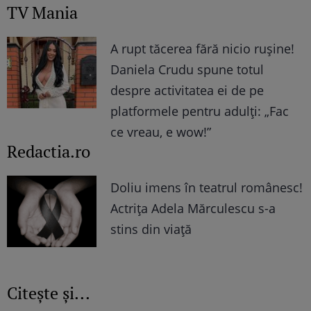
TV Mania
A rupt tăcerea fără nicio rușine!
Daniela Crudu spune totul
despre activitatea ei de pe
platformele pentru adulți: „Fac
ce vreau, e wow!”
Redactia.ro
Doliu imens în teatrul românesc!
Actrița Adela Mărculescu s-a
stins din viață
Citește și...