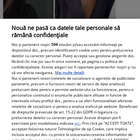
Nouă ne pasă ca datele tale personale să
rămână confidențiale
Andreea Popescu și fosta soacră, schimb
Noi și partenerii noștri
594
stocăm și/sau accesăm informații pe
dispozitivul dvs., precum identificatorii cookie unici pentru prelucrarea
de replici. Ce i-a spus mama lui Rareș
datelor cu caracter personal. Puteți accepta sau gestiona alegerile dvs.
făcând clic mai jos sau în orice moment, pe pagina cu politica de
Cojoc influenceriței: „Am găsit soluția”
confidențialitate. Aceste alegeri vor fi raportate partenerilor noștri și nu
vă vor afecta navigarea.
Mai multe detalii
Noi si partenerii nostri (retelele de socializare si agentiile de publicitate
partenere, precum si furnizorii nostri de servicii de date analitice)
prelucram date pentru a permite website-ului sa functioneze, pentru a
personaliza continutul si anunturile publicitare afisate in functie de
interesele si/sau profilul dvs., pentru a va oferi functionalitati aferente
retelelor de socializare si pentru a analiza traficul pe website. Beneficiati
de drepturile prevazute de art. 15-22 din GDPR in legatura cu
prelucrarea datelor cu caracter personal. Aceste drepturi pot fi
exercitate prin modalitatea indicata
aici
. Prin click pe “ACCEPT TOATE”,
acceptati folosirea tuturor Tehnologiilor de tip Cookie, care implica
inclusiv acceptul dvs. cu privire la stocarea/accesarea informatiilor de