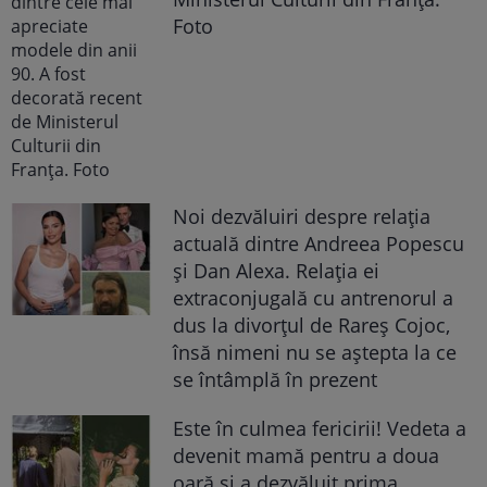
Foto
Noi dezvăluiri despre relația
actuală dintre Andreea Popescu
și Dan Alexa. Relația ei
extraconjugală cu antrenorul a
dus la divorțul de Rareș Cojoc,
însă nimeni nu se aștepta la ce
se întâmplă în prezent
Este în culmea fericirii! Vedeta a
devenit mamă pentru a doua
oară și a dezvăluit prima