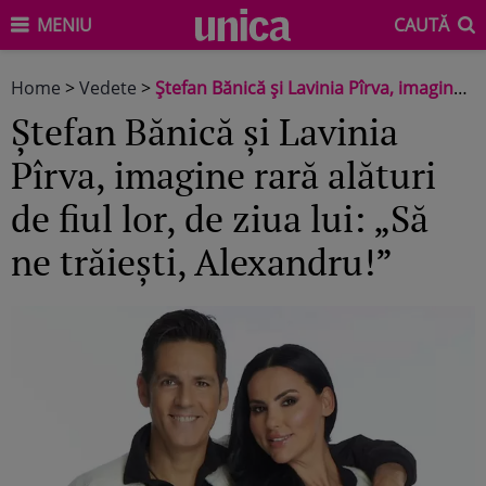
MENIU
CAUTĂ
Home
>
Vedete
>
Ștefan Bănică și Lavinia Pîrva, imagine rară alături de fiul lor, de ziua lui: „Să ne trăiești, Alexandru!”
Ștefan Bănică și Lavinia
Pîrva, imagine rară alături
de fiul lor, de ziua lui: „Să
ne trăiești, Alexandru!”