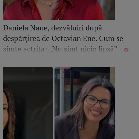
Daniela Nane, dezvăluiri după
despărțirea de Octavian Ene. Cum se
simte actrița: „Nu simt nicio lipsă”