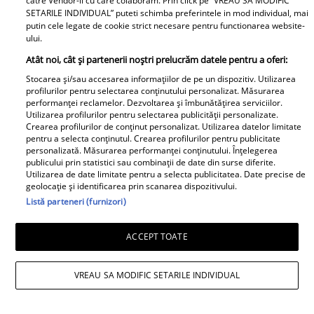
catre Vendor-ii cu care colaboram. Prin click pe “VREAU SA MODIFIC
SETARILE INDIVIDUAL” puteti schimba preferintele in mod individual, mai
putin cele legate de cookie strict necesare pentru functionarea website-
ului.
Atât noi, cât și partenerii noștri prelucrăm datele pentru a oferi:
Stocarea și/sau accesarea informațiilor de pe un dispozitiv. Utilizarea
profilurilor pentru selectarea conținutului personalizat. Măsurarea
performanței reclamelor. Dezvoltarea și îmbunătățirea serviciilor.
Utilizarea profilurilor pentru selectarea publicității personalizate.
Crearea profilurilor de conținut personalizat. Utilizarea datelor limitate
pentru a selecta conținutul. Crearea profilurilor pentru publicitate
personalizată. Măsurarea performanței conținutului. Înțelegerea
publicului prin statistici sau combinații de date din surse diferite.
Utilizarea de date limitate pentru a selecta publicitatea. Date precise de
geolocație și identificarea prin scanarea dispozitivului.
Listă parteneri (furnizori)
ACCEPT TOATE
VREAU SA MODIFIC SETARILE INDIVIDUAL