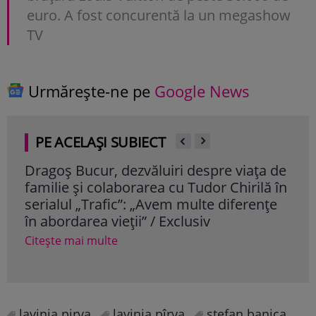
euro. A fost concurentă la un megashow
TV
Urmărește-ne pe
Google News
PE ACELAȘI SUBIECT
Dragoș Bucur, dezvăluiri despre viața de
Cum
familie și colaborarea cu Tudor Chirilă în
vâr
serialul „Trafic”: „Avem multe diferențe
dor
în abordarea vieții” / Exclusiv
Cite
Citește mai multe
lavinia pirva
lavinia pîrva
stefan banica