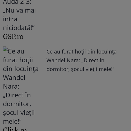
GSP.ro
Ce au furat hoții din locuința
Wandei Nara: „Direct în
dormitor, șocul vieții mele!”
Click.ro