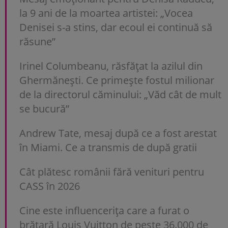
la 9 ani de la moartea artistei: „Vocea
Denisei s-a stins, dar ecoul ei continuă să
răsune”
Irinel Columbeanu, răsfățat la azilul din
Ghermănești. Ce primește fostul milionar
de la directorul căminului: „Văd cât de mult
se bucură”
Andrew Tate, mesaj după ce a fost arestat
în Miami. Ce a transmis de după gratii
Cât plătesc românii fără venituri pentru
CASS în 2026
Cine este influencerița care a furat o
brățară Louis Vuitton de peste 36.000 de