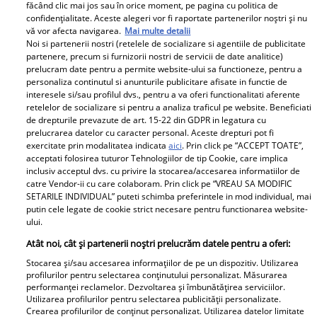
făcând clic mai jos sau în orice moment, pe pagina cu politica de
confidențialitate. Aceste alegeri vor fi raportate partenerilor noștri și nu
vă vor afecta navigarea.
Mai multe detalii
Noi si partenerii nostri (retelele de socializare si agentiile de publicitate
partenere, precum si furnizorii nostri de servicii de date analitice)
prelucram date pentru a permite website-ului sa functioneze, pentru a
Primele imagini de la priveghiul lui Ioan Isaiu. Dan
personaliza continutul si anunturile publicitare afisate in functie de
interesele si/sau profilul dvs., pentru a va oferi functionalitati aferente
Helciug: „Am numai amintiri frumoase cu el”
retelelor de socializare si pentru a analiza traficul pe website. Beneficiati
de drepturile prevazute de art. 15-22 din GDPR in legatura cu
prelucrarea datelor cu caracter personal. Aceste drepturi pot fi
exercitate prin modalitatea indicata
aici
. Prin click pe “ACCEPT TOATE”,
Parteneri
acceptati folosirea tuturor Tehnologiilor de tip Cookie, care implica
inclusiv acceptul dvs. cu privire la stocarea/accesarea informatiilor de
catre Vendor-ii cu care colaboram. Prin click pe “VREAU SA MODIFIC
SETARILE INDIVIDUAL” puteti schimba preferintele in mod individual, mai
putin cele legate de cookie strict necesare pentru functionarea website-
ului.
Atât noi, cât și partenerii noștri prelucrăm datele pentru a oferi:
Stocarea și/sau accesarea informațiilor de pe un dispozitiv. Utilizarea
Wooow, ce schimbare!!
Cum a descoperit Alina
profilurilor pentru selectarea conținutului personalizat. Măsurarea
performanței reclamelor. Dezvoltarea și îmbunătățirea serviciilor.
Cum arată Sorin
Pușcău că are cancer.
Utilizarea profilurilor pentru selectarea publicității personalizate.
Gonțea la 2 ani de când
Primele semne care au
Crearea profilurilor de conținut personalizat. Utilizarea datelor limitate