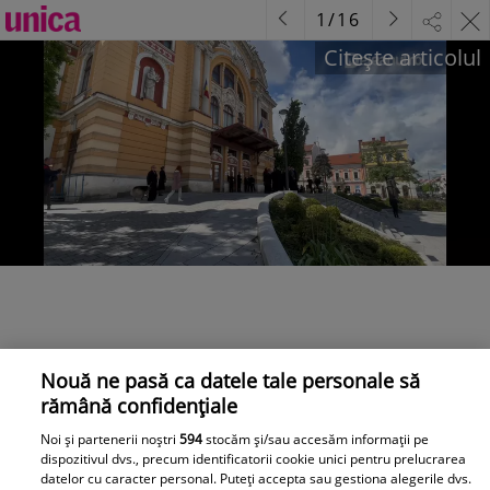
1
/
16
Citește articolul
Nouă ne pasă ca datele tale personale să
rămână confidențiale
Noi și partenerii noștri
594
stocăm și/sau accesăm informații pe
dispozitivul dvs., precum identificatorii cookie unici pentru prelucrarea
datelor cu caracter personal. Puteți accepta sau gestiona alegerile dvs.