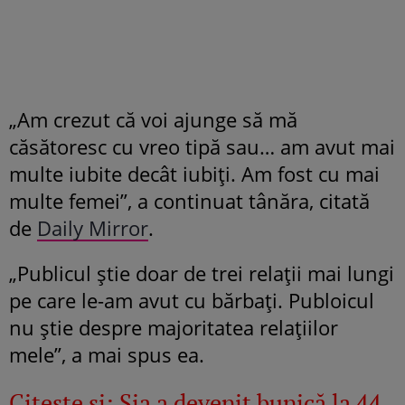
„Am crezut că voi ajunge să mă
căsătoresc cu vreo tipă sau… am avut mai
multe iubite decât iubiți. Am fost cu mai
multe femei”, a continuat tânăra, citată
de
Daily Mirror
.
„Publicul știe doar de trei relații mai lungi
pe care le-am avut cu bărbați. Publoicul
nu știe despre majoritatea relațiilor
mele”, a mai spus ea.
Citește și:
Sia a devenit bunică la 44