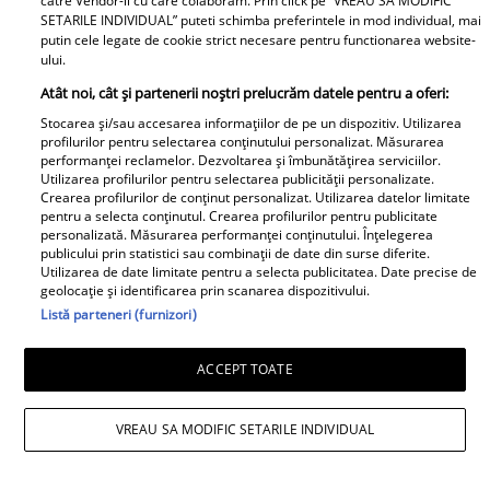
catre Vendor-ii cu care colaboram. Prin click pe “VREAU SA MODIFIC
SETARILE INDIVIDUAL” puteti schimba preferintele in mod individual, mai
putin cele legate de cookie strict necesare pentru functionarea website-
ului.
Atât noi, cât și partenerii noștri prelucrăm datele pentru a oferi:
Stocarea și/sau accesarea informațiilor de pe un dispozitiv. Utilizarea
Observator News
profilurilor pentru selectarea conținutului personalizat. Măsurarea
performanței reclamelor. Dezvoltarea și îmbunătățirea serviciilor.
Utilizarea profilurilor pentru selectarea publicității personalizate.
Dronă doborâtă în premieră
Crearea profilurilor de conținut personalizat. Utilizarea datelor limitate
deasupra României. A fost lovită
pentru a selecta conținutul. Crearea profilurilor pentru publicitate
personalizată. Măsurarea performanței conținutului. Înțelegerea
de racheta unui F-16 al Forţelor
publicului prin statistici sau combinații de date din surse diferite.
Aeriene Române
Utilizarea de date limitate pentru a selecta publicitatea. Date precise de
geolocație și identificarea prin scanarea dispozitivului.
Listă parteneri (furnizori)
ACCEPT TOATE
VREAU SA MODIFIC SETARILE INDIVIDUAL
Libertatea pentru Femei