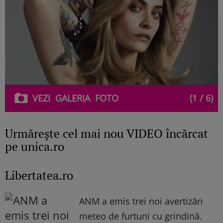
VEZI
GALERIA
FOTO
(1 / 6)
Urmăreşte cel mai nou VIDEO încărcat
pe unica.ro
Libertatea.ro
ANM a emis trei noi avertizări
meteo de furtuni cu grindină.