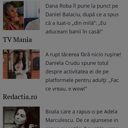
Dana Roba îl pune la punct pe
Daniel Balaciu, după ce a spus
că a luat-o „din milă”: „Eu
aduceam banii în casă!”
TV Mania
A rupt tăcerea fără nicio rușine!
Daniela Crudu spune totul
despre activitatea ei de pe
platformele pentru adulți: „Fac
ce vreau, e wow!”
Redactia.ro
Boala care a rapus-o pe Adela
Marculescu. De ce ajunsese in