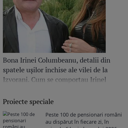
Bona Irinei Columbeanu, detalii din
spatele ușilor închise ale vilei de la
Izvorani. Cum se comportau Irinel
Columbeanu și Monica Gabor când nu
erau în public
Proiecte speciale
Peste 100 de pensionari români
au dispărut în fiecare zi, în