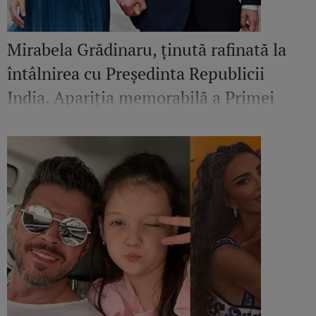
Mirabela Grădinaru, ținută rafinată la
întâlnirea cu Președinta Republicii
India. Apariția memorabilă a Primei
Doamne a României