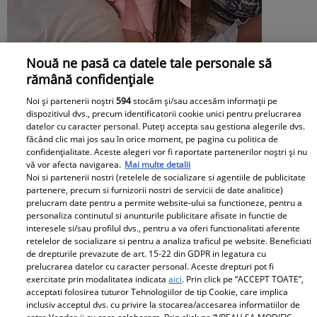
Nouă ne pasă ca datele tale personale să
rămână confidențiale
Ce pensie alimentară plătește Victor
Noi și partenerii noștri
594
stocăm și/sau accesăm informații pe
Slav pentru Sofia, fiica lui și a Biancăi
dispozitivul dvs., precum identificatorii cookie unici pentru prelucrarea
datelor cu caracter personal. Puteți accepta sau gestiona alegerile dvs.
Drăgușanu: „Eu nu știu ce salariu are el,
făcând clic mai jos sau în orice moment, pe pagina cu politica de
confidențialitate. Aceste alegeri vor fi raportate partenerilor noștri și nu
dar cred că ar putea să facă mai mult
vă vor afecta navigarea.
Mai multe detalii
Noi si partenerii nostri (retelele de socializare si agentiile de publicitate
pentru copilul lui”
partenere, precum si furnizorii nostri de servicii de date analitice)
prelucram date pentru a permite website-ului sa functioneze, pentru a
personaliza continutul si anunturile publicitare afisate in functie de
interesele si/sau profilul dvs., pentru a va oferi functionalitati aferente
retelelor de socializare si pentru a analiza traficul pe website. Beneficiati
de drepturile prevazute de art. 15-22 din GDPR in legatura cu
prelucrarea datelor cu caracter personal. Aceste drepturi pot fi
exercitate prin modalitatea indicata
aici
. Prin click pe “ACCEPT TOATE”,
acceptati folosirea tuturor Tehnologiilor de tip Cookie, care implica
inclusiv acceptul dvs. cu privire la stocarea/accesarea informatiilor de