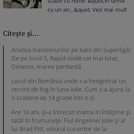
scaun cu rotile: &quot;In urma
cu un an...&quot; Vezi mai mult
Citește și...
Analiza transferurilor pe bani din Superligă!
De pe locul 5, Rapid vinde cel mai bine;
Dinamo, marea perdantă
Locul din România unde s-a înregistrat un
record de frig în luna iulie. Cum s-a ajuns la
o scădere de 14 grade într-o zi
Are 16 ani, și-a întrecut mama în înălțime și
tatăl în frumusețe. Fiul Angelinei Jolie și al
lui Brad Pitt, viitorul cuceritor de la