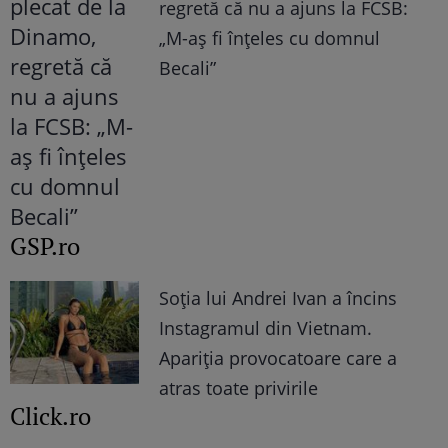
regretă că nu a ajuns la FCSB:
„M-aș fi înțeles cu domnul
Becali”
GSP.ro
Soția lui Andrei Ivan a încins
Instagramul din Vietnam.
Apariția provocatoare care a
atras toate privirile
Click.ro