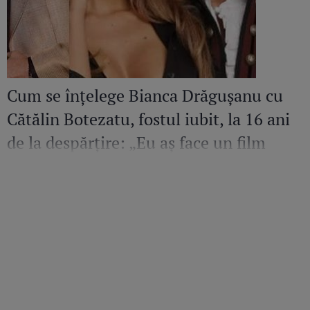
Cum se înțelege Bianca Drăgușanu cu
Cătălin Botezatu, fostul iubit, la 16 ani
de la despărțire: „Eu aș face un film
despre el. Sunt mândră și fericită să
cunosc un om de calitatea aceasta”