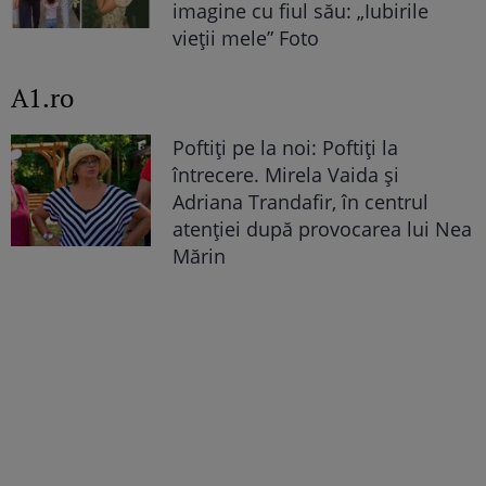
imagine cu fiul său: „Iubirile
vieții mele” Foto
A1.ro
Poftiți pe la noi: Poftiți la
întrecere. Mirela Vaida și
Adriana Trandafir, în centrul
atenției după provocarea lui Nea
Mărin