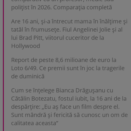
polițist în 2026. Comparația completă
Are 16 ani, și-a întrecut mama în înălțime și
tatăl în frumusețe. Fiul Angelinei Jolie și al
lui Brad Pitt, viitorul cuceritor de la
Hollywood
Report de peste 8,6 milioane de euro la
Loto 6/49. Ce premii sunt în joc la tragerile
de duminică
Cum se înțelege Bianca Drăgușanu cu
Cătălin Botezatu, fostul iubit, la 16 ani de la
despărțire: „Eu aș face un film despre el.
Sunt mândră și fericită să cunosc un om de
calitatea aceasta”