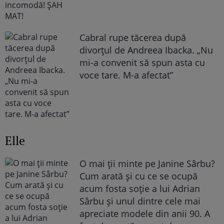
Cabral rupe tăcerea după
divorțul de Andreea Ibacka. „Nu
mi-a convenit să spun asta cu
voce tare. M-a afectat”
Elle
O mai ții minte pe Janine Sârbu?
Cum arată și cu ce se ocupă
acum fosta soție a lui Adrian
Sârbu și unul dintre cele mai
apreciate modele din anii 90. A