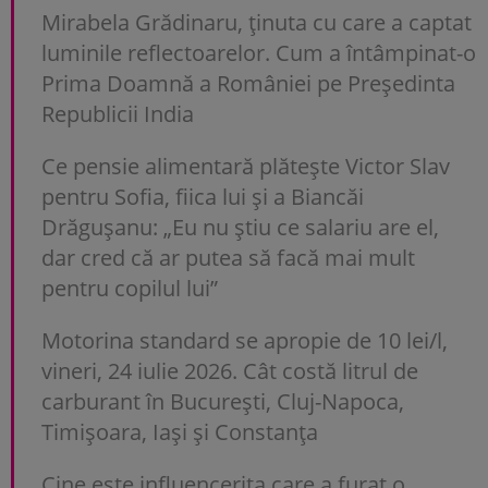
Mirabela Grădinaru, ținuta cu care a captat
luminile reflectoarelor. Cum a întâmpinat-o
Prima Doamnă a României pe Președinta
Republicii India
Ce pensie alimentară plătește Victor Slav
pentru Sofia, fiica lui și a Biancăi
Drăgușanu: „Eu nu știu ce salariu are el,
dar cred că ar putea să facă mai mult
pentru copilul lui”
Motorina standard se apropie de 10 lei/l,
vineri, 24 iulie 2026. Cât costă litrul de
carburant în București, Cluj-Napoca,
Timișoara, Iași și Constanța
Cine este influencerița care a furat o