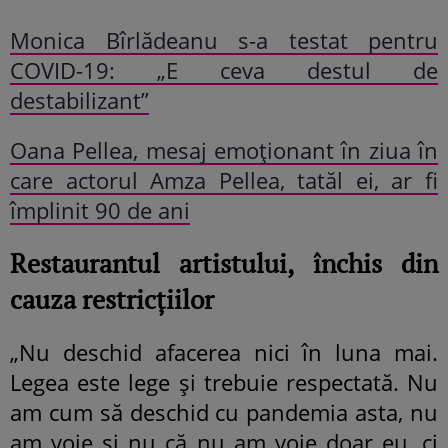
Monica Bîrlădeanu s-a testat pentru
COVID-19: „E ceva destul de
destabilizant”
Oana Pellea, mesaj emoționant în ziua în
care actorul Amza Pellea, tatăl ei, ar fi
împlinit 90 de ani
Restaurantul artistului, închis din
cauza restricțiilor
„Nu deschid afacerea nici în luna mai.
Legea este lege și trebuie respectată. Nu
am cum să deschid cu pandemia asta, nu
am voie și nu că nu am voie doar eu, ci