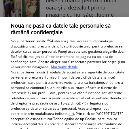
devenit mamă pentru a doua
oară și a dezvăluit prima
imagine cu fiul său: „Iubirile
vieții mele” Foto
Nouă ne pasă ca datele tale personale să
rămână confidențiale
A1.ro
Noi și partenerii noștri
594
stocăm și/sau accesăm informații pe
dispozitivul dvs., precum identificatorii cookie unici pentru prelucrarea
Poftiți pe la noi: Poftiți la
datelor cu caracter personal. Puteți accepta sau gestiona alegerile dvs.
făcând clic mai jos sau în orice moment, pe pagina cu politica de
întrecere. Mirela Vaida și
confidențialitate. Aceste alegeri vor fi raportate partenerilor noștri și nu
Adriana Trandafir, în centrul
vă vor afecta navigarea.
Mai multe detalii
atenției după provocarea lui Nea
Noi si partenerii nostri (retelele de socializare si agentiile de publicitate
partenere, precum si furnizorii nostri de servicii de date analitice)
Mărin
prelucram date pentru a permite website-ului sa functioneze, pentru a
personaliza continutul si anunturile publicitare afisate in functie de
interesele si/sau profilul dvs., pentru a va oferi functionalitati aferente
retelelor de socializare si pentru a analiza traficul pe website. Beneficiati
de drepturile prevazute de art. 15-22 din GDPR in legatura cu
prelucrarea datelor cu caracter personal. Aceste drepturi pot fi
exercitate prin modalitatea indicata
aici
. Prin click pe “ACCEPT TOATE”,
acceptati folosirea tuturor Tehnologiilor de tip Cookie, care implica
inclusiv acceptul dvs. cu privire la stocarea/accesarea informatiilor de