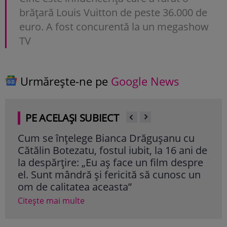
brățară Louis Vuitton de peste 36.000 de
euro. A fost concurentă la un megashow
TV
Urmărește-ne pe
Google News
PE ACELAȘI SUBIECT
Cum se înțelege Bianca Drăgușanu cu
Mir
Cătălin Botezatu, fostul iubit, la 16 ani de
cap
la despărțire: „Eu aș face un film despre
înt
el. Sunt mândră și fericită să cunosc un
pe 
om de calitatea aceasta”
Cite
Citește mai multe