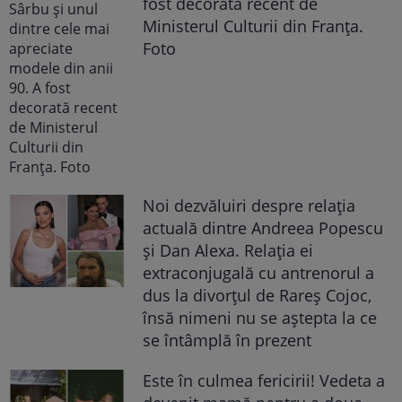
fost decorată recent de
Ministerul Culturii din Franța.
Foto
Noi dezvăluiri despre relația
actuală dintre Andreea Popescu
și Dan Alexa. Relația ei
extraconjugală cu antrenorul a
dus la divorțul de Rareș Cojoc,
însă nimeni nu se aștepta la ce
se întâmplă în prezent
Este în culmea fericirii! Vedeta a