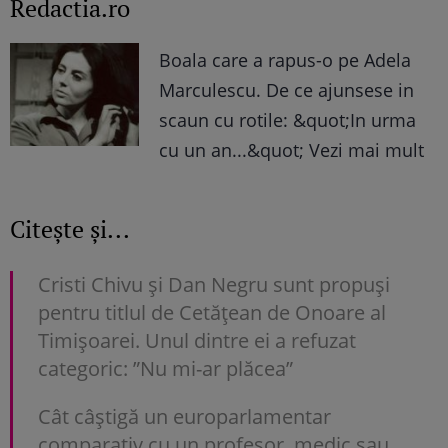
Redactia.ro
Boala care a rapus-o pe Adela
Marculescu. De ce ajunsese in
scaun cu rotile: &quot;In urma
cu un an...&quot; Vezi mai mult
Citește și...
Cristi Chivu și Dan Negru sunt propuși
pentru titlul de Cetățean de Onoare al
Timișoarei. Unul dintre ei a refuzat
categoric: ”Nu mi-ar plăcea”
Cât câștigă un europarlamentar
comparativ cu un profesor, medic sau