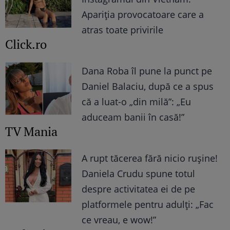
Apariția provocatoare care a
atras toate privirile
Click.ro
Dana Roba îl pune la punct pe
Daniel Balaciu, după ce a spus
că a luat-o „din milă”: „Eu
aduceam banii în casă!”
TV Mania
A rupt tăcerea fără nicio rușine!
Daniela Crudu spune totul
despre activitatea ei de pe
platformele pentru adulți: „Fac
ce vreau, e wow!”