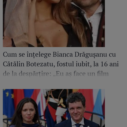
Cum se înțelege Bianca Drăgușanu cu
Cătălin Botezatu, fostul iubit, la 16 ani
de la despărțire: „Eu aș face un film
despre el. Sunt mândră și fericită să
cunosc un om de calitatea aceasta”