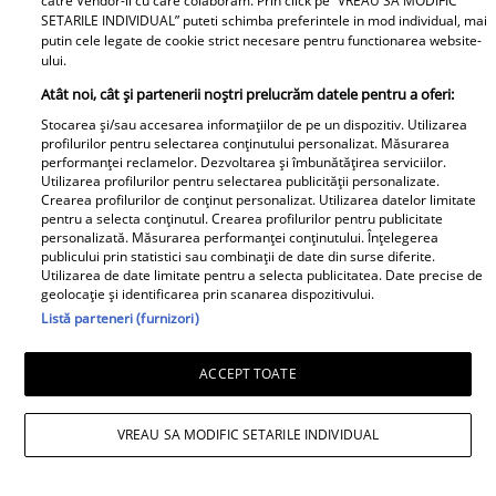
catre Vendor-ii cu care colaboram. Prin click pe “VREAU SA MODIFIC
SETARILE INDIVIDUAL” puteti schimba preferintele in mod individual, mai
putin cele legate de cookie strict necesare pentru functionarea website-
ului.
Atât noi, cât și partenerii noștri prelucrăm datele pentru a oferi:
Stocarea și/sau accesarea informațiilor de pe un dispozitiv. Utilizarea
profilurilor pentru selectarea conținutului personalizat. Măsurarea
performanței reclamelor. Dezvoltarea și îmbunătățirea serviciilor.
Utilizarea profilurilor pentru selectarea publicității personalizate.
Crearea profilurilor de conținut personalizat. Utilizarea datelor limitate
pentru a selecta conținutul. Crearea profilurilor pentru publicitate
personalizată. Măsurarea performanței conținutului. Înțelegerea
publicului prin statistici sau combinații de date din surse diferite.
Utilizarea de date limitate pentru a selecta publicitatea. Date precise de
geolocație și identificarea prin scanarea dispozitivului.
Listă parteneri (furnizori)
ACCEPT TOATE
VREAU SA MODIFIC SETARILE INDIVIDUAL