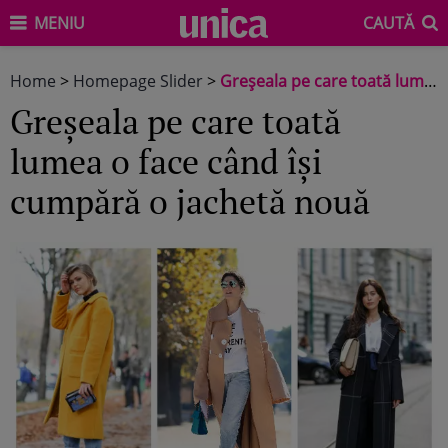
MENIU
CAUTĂ
Home
>
Homepage Slider
>
Greșeala pe care toată lumea o face când își cumpără o jachetă nouă
Greșeala pe care toată
lumea o face când își
cumpără o jachetă nouă