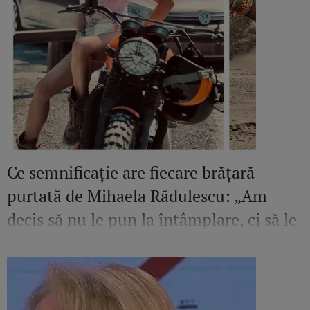
Ce semnificație are fiecare brățară
purtată de Mihaela Rădulescu: „Am
decis să nu le pun la întâmplare, ci să le
creez o poveste”