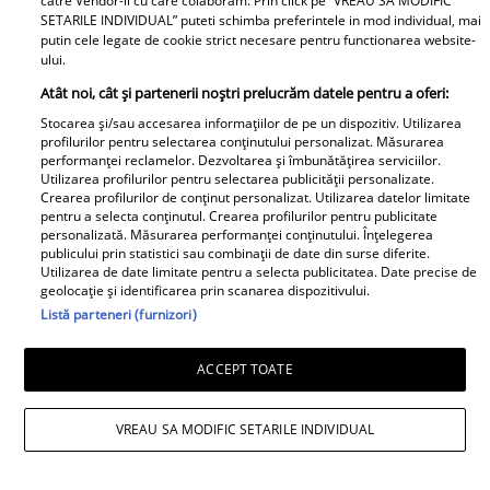
catre Vendor-ii cu care colaboram. Prin click pe “VREAU SA MODIFIC
SETARILE INDIVIDUAL” puteti schimba preferintele in mod individual, mai
putin cele legate de cookie strict necesare pentru functionarea website-
ului.
Topul alimentelor din
Soțul Laurei Cosoi,
Atât noi, cât și partenerii noștri prelucrăm datele pentru a oferi:
supermarket
Cosmin Curticăpean, a
Stocarea și/sau accesarea informațiilor de pe un dispozitiv. Utilizarea
periculoase pentru
făcut cel mai așteptat
profilurilor pentru selectarea conținutului personalizat. Măsurarea
performanței reclamelor. Dezvoltarea și îmbunătățirea serviciilor.
copii. Atenționarea
anunț - a spus sexul
Utilizarea profilurilor pentru selectarea publicității personalizate.
nutriționiștilor
celui de-al 5-lea copil!!
Crearea profilurilor de conținut personalizat. Utilizarea datelor limitate
pentru a selecta conținutul. Crearea profilurilor pentru publicitate
După 4 fetițe urmează...
personalizată. Măsurarea performanței conținutului. Înțelegerea
Ce frumoooos!
publicului prin statistici sau combinații de date din surse diferite.
Utilizarea de date limitate pentru a selecta publicitatea. Date precise de
geolocație și identificarea prin scanarea dispozitivului.
Listă parteneri (furnizori)
Lucruri esențiale pentru
Dr. Mihai Craiu:
un start bun în
Manevrele esențiale de
ACCEPT TOATE
dezvoltarea copiilor
prim ajutor în cazul în
care copilul se îneacă
VREAU SA MODIFIC SETARILE INDIVIDUAL
Diva Hair