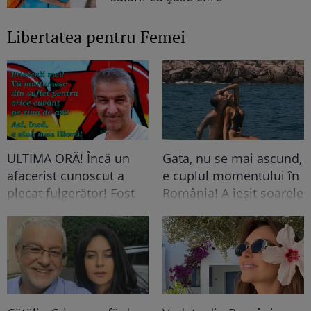
Libertatea pentru Femei
ULTIMA ORĂ! Încă un
Gata, nu se mai ascund,
afacerist cunoscut a
e cuplul momentului în
plecat fulgerător! Fost
România! A ieșit soarele
acționar TV la una
și pe strada ei, iar lui i-a
dintre cele mai
pus Dumnezeu mâna în
cunoscute televiziuni
cap! Felicitări, să fiți
România, mort la doar
fericiți! Că frumoși
60 de ani!
sunteți!