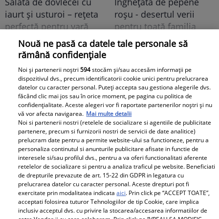
Salată de dovlecei cu
Înghețată de pepene
iaurt și usturoi – rețeta
roșu - desertul verii
perfectă pentru vară
pentru toată familia
Nouă ne pasă ca datele tale personale să
rămână confidențiale
Noi și partenerii noștri
594
stocăm și/sau accesăm informații pe
dispozitivul dvs., precum identificatorii cookie unici pentru prelucrarea
datelor cu caracter personal. Puteți accepta sau gestiona alegerile dvs.
făcând clic mai jos sau în orice moment, pe pagina cu politica de
confidențialitate. Aceste alegeri vor fi raportate partenerilor noștri și nu
Musaca de vinete - cea
Zacuscă de vinete cu
vă vor afecta navigarea.
Mai multe detalii
mai simplă rețetă și cea
ardei necopt – zacusca
Noi si partenerii nostri (retelele de socializare si agentiile de publicitate
partenere, precum si furnizorii nostri de servicii de date analitice)
mai gustoasă
leneșului
prelucram date pentru a permite website-ului sa functioneze, pentru a
personaliza continutul si anunturile publicitare afisate in functie de
interesele si/sau profilul dvs., pentru a va oferi functionalitati aferente
retelelor de socializare si pentru a analiza traficul pe website. Beneficiati
Baby
de drepturile prevazute de art. 15-22 din GDPR in legatura cu
prelucrarea datelor cu caracter personal. Aceste drepturi pot fi
exercitate prin modalitatea indicata
aici
. Prin click pe “ACCEPT TOATE”,
acceptati folosirea tuturor Tehnologiilor de tip Cookie, care implica
inclusiv acceptul dvs. cu privire la stocarea/accesarea informatiilor de