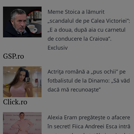
Meme Stoica a lămurit
„scandalul de pe Calea Victoriei”:
„E a doua, după aia cu carnetul
de conducere la Craiova”.
Exclusiv
GSP.ro
Actrița română a „pus ochii” pe
fotbalistul de la Dinamo: „Să văd
dacă mă recunoaște”
Click.ro
Alexia Eram pregătește o afacere
în secret! Fiica Andreei Esca intră