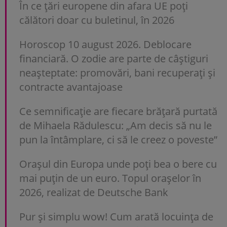
În ce țări europene din afara UE poți
călători doar cu buletinul, în 2026
Horoscop 10 august 2026. Deblocare
financiară. O zodie are parte de câștiguri
neașteptate: promovări, bani recuperați și
contracte avantajoase
Ce semnificație are fiecare brățară purtată
de Mihaela Rădulescu: „Am decis să nu le
pun la întâmplare, ci să le creez o poveste”
Orașul din Europa unde poți bea o bere cu
mai puțin de un euro. Topul orașelor în
2026, realizat de Deutsche Bank
Pur și simplu wow! Cum arată locuința de