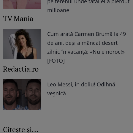
pe terenul unde tatăl ei a pierdut
milioane
TV Mania
Cum arată Carmen Brumă la 49
de ani, deși a mâncat desert
zilnic în vacanță: «Nu e noroc!»
[FOTO]
Redactia.ro
Leo Messi, în doliu! Odihnă
veșnică
Citește și...