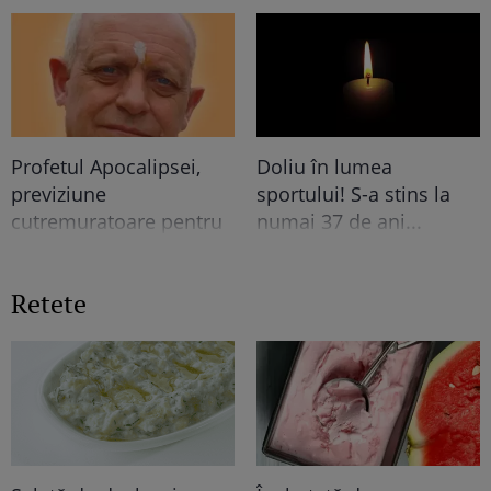
mine, fata româncă...”
Profetul Apocalipsei,
Doliu în lumea
previziune
sportului! S-a stins la
cutremuratoare pentru
numai 37 de ani...
final de an. Ce se va
intampla cu LUMEA e
Retete
TERIBIL