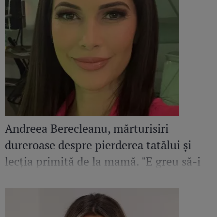
Andreea Berecleanu, mărturisiri
dureroase despre pierderea tatălui și
lecția primită de la mamă. "E greu să-i
egalez bunătatea și înțelepciunea"