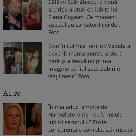
Cătălin Scărlătescu, o nouă
apariție alături de iubita lui,
Elena Gogean. Ce moment
special au sărbătorit cei doi.
Foto
Este în culmea fericirii! Vedeta a
devenit mamă pentru a doua
oară și a dezvăluit prima
imagine cu fiul său: „Iubirile
vieții mele” Foto
A1.ro
Îți mai aduci aminte de
Hannelore Ulrich de la Insula
Iubirii sezonul 4? Fosta
concurentă e complet schimbată