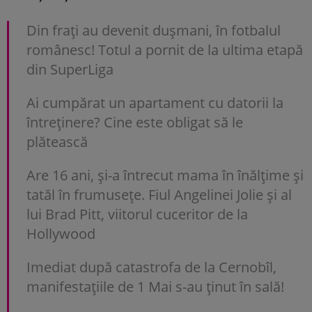
Din frați au devenit dușmani, în fotbalul
românesc! Totul a pornit de la ultima etapă
din SuperLiga
Ai cumpărat un apartament cu datorii la
întreținere? Cine este obligat să le
plătească
Are 16 ani, și-a întrecut mama în înălțime și
tatăl în frumusețe. Fiul Angelinei Jolie și al
lui Brad Pitt, viitorul cuceritor de la
Hollywood
Imediat după catastrofa de la Cernobîl,
manifestațiile de 1 Mai s-au ținut în sală!