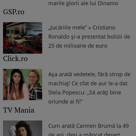
marile glorii ale lui Dinamo
GSP.ro
„Jucăriile mele” » Cristiano
Ronaldo și-a prezentat bolizii de
25 de milioane de euro
Click.ro
Așa arată vedetele, fără strop de
machiaj! Ce sfat de aur le-a dat
Stela Popescu: „Să arăți bine
oriunde ai fi!”
TV Mania
Cum arată Carmen Brumă la 49
de ani, deși a mâncat desert