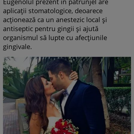
Eugenolul prezent în pătrunjel are
aplicații stomatologice, deoarece
acționează ca un anestezic local și
antiseptic pentru gingii și ajută
organismul să lupte cu afecțiunile
gingivale.