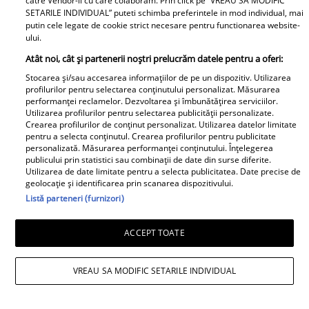
catre Vendor-ii cu care colaboram. Prin click pe “VREAU SA MODIFIC
deveni în curând mamă
SETARILE INDIVIDUAL” puteti schimba preferintele in mod individual, mai
putin cele legate de cookie strict necesare pentru functionarea website-
Alex Velea, reacție
ului.
surprinzătoare după ce s-a
Atât noi, cât și partenerii noștri prelucrăm datele pentru a oferi:
întâlnit cu Vincenzo Castellano,
Stocarea și/sau accesarea informațiilor de pe un dispozitiv. Utilizarea
fostul soț al Antoniei. Cum au
profilurilor pentru selectarea conținutului personalizat. Măsurarea
performanței reclamelor. Dezvoltarea și îmbunătățirea serviciilor.
fost surprinși cei doi
Utilizarea profilurilor pentru selectarea publicității personalizate.
Crearea profilurilor de conținut personalizat. Utilizarea datelor limitate
pentru a selecta conținutul. Crearea profilurilor pentru publicitate
Este în culmea fericirii! Vedeta a
personalizată. Măsurarea performanței conținutului. Înțelegerea
devenit mamă pentru a doua
publicului prin statistici sau combinații de date din surse diferite.
oară și a dezvăluit prima
Utilizarea de date limitate pentru a selecta publicitatea. Date precise de
geolocație și identificarea prin scanarea dispozitivului.
imagine cu fiul său: „Iubirile
Listă parteneri (furnizori)
vieții mele” Foto
ACCEPT TOATE
A1.ro
VREAU SA MODIFIC SETARILE INDIVIDUAL
Orhideea Dracula pentru care
unii oameni își riscă viața. De ce