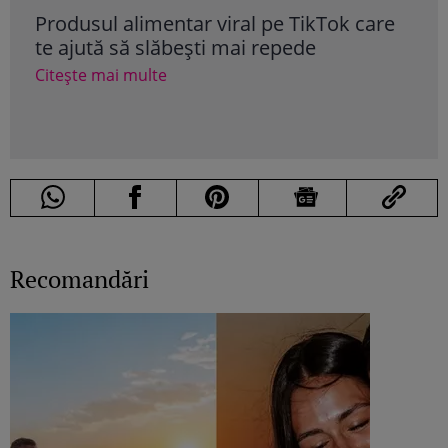
Produsul alimentar viral pe TikTok care
Mih
te ajută să slăbești mai repede
sim
ali
Citește mai multe
Cite
Recomandări