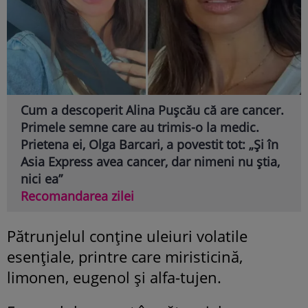
Cum a descoperit Alina Pușcău că are cancer.
Primele semne care au trimis-o la medic.
Prietena ei, Olga Barcari, a povestit tot: „Și în
Asia Express avea cancer, dar nimeni nu știa,
nici ea”
Recomandarea zilei
Pătrunjelul conține uleiuri volatile
esențiale, printre care miristicină,
limonen, eugenol și alfa-tujen.