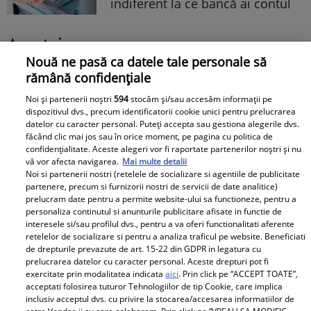
indiferent la ce bancă ai contul
Avantaje
Nouă ne pasă ca datele tale personale să
Îl știi pe uriașul actor? A dat cu
rămână confidențiale
piciorul unui mariaj de 38 de ani
Noi și partenerii noștri
594
stocăm și/sau accesăm informații pe
pentru femeia din imagine. S-a
dispozitivul dvs., precum identificatorii cookie unici pentru prelucrarea
datelor cu caracter personal. Puteți accepta sau gestiona alegerile dvs.
căsătorit imediat după divorț și e
făcând clic mai jos sau în orice moment, pe pagina cu politica de
amorezat-lulea la 76 de ani.
confidențialitate. Aceste alegeri vor fi raportate partenerilor noștri și nu
Fosta lui soție e distrusă
vă vor afecta navigarea.
Mai multe detalii
Noi si partenerii nostri (retelele de socializare si agentiile de publicitate
partenere, precum si furnizorii nostri de servicii de date analitice)
Elle
prelucram date pentru a permite website-ului sa functioneze, pentru a
personaliza continutul si anunturile publicitare afisate in functie de
interesele si/sau profilul dvs., pentru a va oferi functionalitati aferente
A ținut secret faptul că este
retelelor de socializare si pentru a analiza traficul pe website. Beneficiati
însărcinată însă imaginile au
de drepturile prevazute de art. 15-22 din GDPR in legatura cu
prelucrarea datelor cu caracter personal. Aceste drepturi pot fi
ajuns pe internet! Vedeta a fost
exercitate prin modalitatea indicata
aici
. Prin click pe “ACCEPT TOATE”,
surprinsă pe stradă, iar burtica
acceptati folosirea tuturor Tehnologiilor de tip Cookie, care implica
inclusiv acceptul dvs. cu privire la stocarea/accesarea informatiilor de
de gravidă dovedește că va