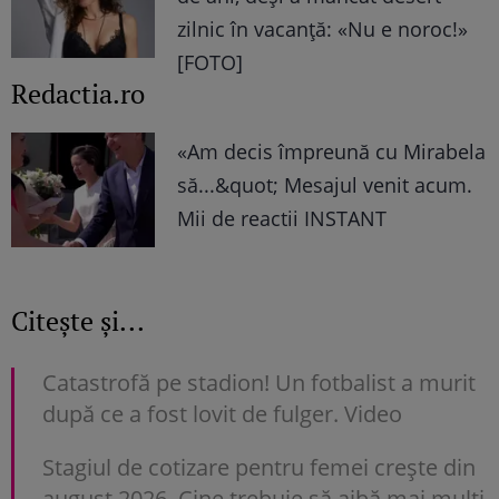
zilnic în vacanță: «Nu e noroc!»
[FOTO]
Redactia.ro
«Am decis împreună cu Mirabela
să...&quot; Mesajul venit acum.
Mii de reactii INSTANT
Citește și...
Catastrofă pe stadion! Un fotbalist a murit
după ce a fost lovit de fulger. Video
Stagiul de cotizare pentru femei crește din
august 2026. Cine trebuie să aibă mai mulți