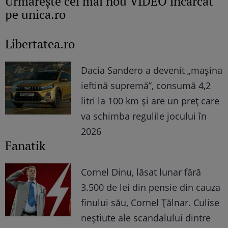
Urmăreşte cel mai nou VIDEO încărcat
pe unica.ro
Libertatea.ro
Dacia Sandero a devenit „mașina
ieftină supremă”, consumă 4,2
litri la 100 km și are un preț care
va schimba regulile jocului în
2026
Fanatik
Cornel Dinu, lăsat lunar fără
3.500 de lei din pensie din cauza
finului său, Cornel Țălnar. Culise
neștiute ale scandalului dintre