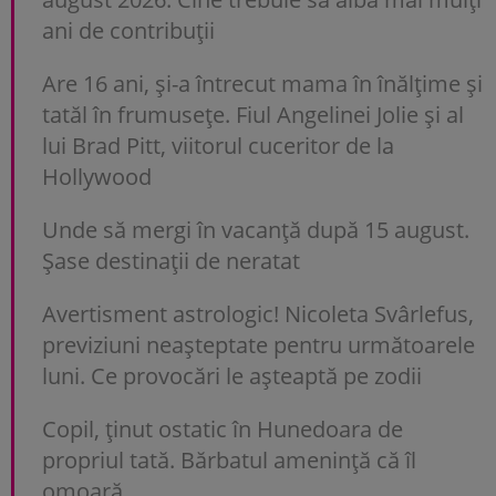
ani de contribuții
Are 16 ani, și-a întrecut mama în înălțime și
tatăl în frumusețe. Fiul Angelinei Jolie și al
lui Brad Pitt, viitorul cuceritor de la
Hollywood
Unde să mergi în vacanță după 15 august.
Șase destinații de neratat
Avertisment astrologic! Nicoleta Svârlefus,
previziuni neașteptate pentru următoarele
luni. Ce provocări le așteaptă pe zodii
Copil, ținut ostatic în Hunedoara de
propriul tată. Bărbatul amenință că îl
omoară