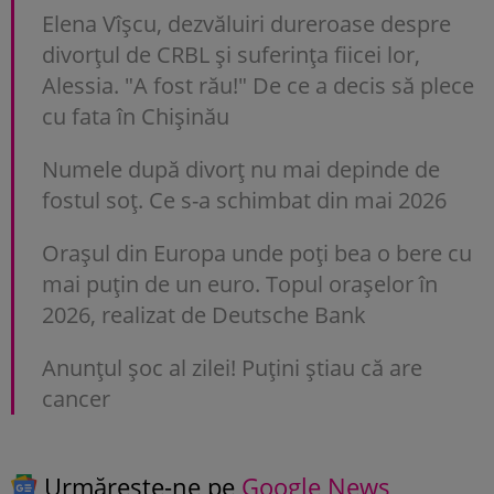
Elena Vîșcu, dezvăluiri dureroase despre
divorțul de CRBL și suferința fiicei lor,
Alessia. "A fost rău!" De ce a decis să plece
cu fata în Chișinău
Numele după divorț nu mai depinde de
fostul soț. Ce s-a schimbat din mai 2026
Orașul din Europa unde poți bea o bere cu
mai puțin de un euro. Topul orașelor în
2026, realizat de Deutsche Bank
Anunţul şoc al zilei! Puţini ştiau că are
cancer
Urmărește-ne pe
Google News