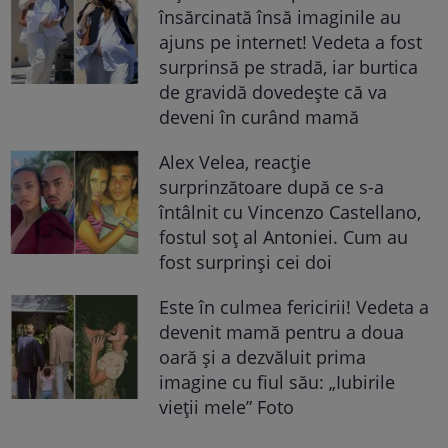
însărcinată însă imaginile au
ajuns pe internet! Vedeta a fost
surprinsă pe stradă, iar burtica
de gravidă dovedește că va
deveni în curând mamă
Alex Velea, reacție
surprinzătoare după ce s-a
întâlnit cu Vincenzo Castellano,
fostul soț al Antoniei. Cum au
fost surprinși cei doi
Este în culmea fericirii! Vedeta a
devenit mamă pentru a doua
oară și a dezvăluit prima
imagine cu fiul său: „Iubirile
vieții mele” Foto