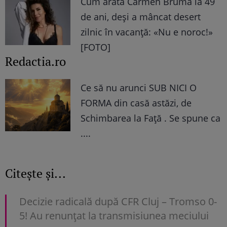
Cum arată Carmen Brumă la 49
de ani, deși a mâncat desert
zilnic în vacanță: «Nu e noroc!»
[FOTO]
Redactia.ro
Ce să nu arunci SUB NICI O
FORMA din casă astăzi, de
Schimbarea la Față . Se spune ca
....
Citește și...
Decizie radicală după CFR Cluj – Tromso 0-
5! Au renunțat la transmisiunea meciului