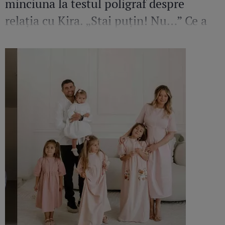
minciuna la testul poligraf despre
relația cu Kira. „Stai puțin! Nu…” Ce a
mărturisit