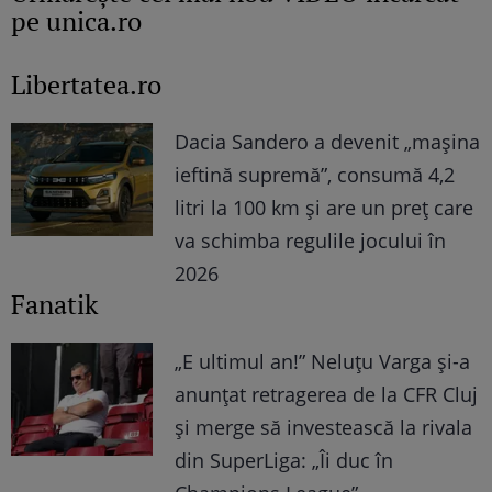
pe unica.ro
Libertatea.ro
Dacia Sandero a devenit „mașina
ieftină supremă”, consumă 4,2
litri la 100 km și are un preț care
va schimba regulile jocului în
2026
Fanatik
„E ultimul an!” Neluțu Varga și-a
anunțat retragerea de la CFR Cluj
și merge să investească la rivala
din SuperLiga: „Îi duc în