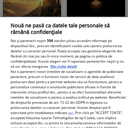
iremediabil pe
imediat atenția. Apare
politicianul pe care
mereu pe micul ecran,
tabăra Bolojan și l-ar
dar e...
Ce să nu arunci SUB
Doliu în lumea
dori premier
Nouă ne pasă ca datele tale personale să
NICI O FORMA din casă
sportului! S-a stins la
rămână confidențiale
astăzi, de Schimbarea la
numai 37 de ani...
Noi și partenerii noștri
594
stocăm și/sau accesăm informații pe
Față . Se spune ca ....
dispozitivul dvs., precum identificatorii cookie unici pentru prelucrarea
datelor cu caracter personal. Puteți accepta sau gestiona alegerile dvs.
făcând clic mai jos sau în orice moment, pe pagina cu politica de
confidențialitate. Aceste alegeri vor fi raportate partenerilor noștri și nu
vă vor afecta navigarea.
Mai multe detalii
Noi si partenerii nostri (retelele de socializare si agentiile de publicitate
partenere, precum si furnizorii nostri de servicii de date analitice)
prelucram date pentru a permite website-ului sa functioneze, pentru a
personaliza continutul si anunturile publicitare afisate in functie de
Ce să pui în portofel în
De nerecunoscut!!! S-a
interesele si/sau profilul dvs., pentru a va oferi functionalitati aferente
august ca să nu rămâi
schimabt total!! Cum
retelelor de socializare si pentru a analiza traficul pe website. Beneficiati
fără bani. Tradiția veche
arata azi Bianca Roman
de drepturile prevazute de art. 15-22 din GDPR in legatura cu
prelucrarea datelor cu caracter personal. Aceste drepturi pot fi
pe care mulți români o
de la Insula Iubirii
exercitate prin modalitatea indicata
aici
. Prin click pe “ACCEPT TOATE”,
respectă și astăzi
acceptati folosirea tuturor Tehnologiilor de tip Cookie, care implica
Retete
inclusiv acceptul dvs. cu privire la stocarea/accesarea informatiilor de