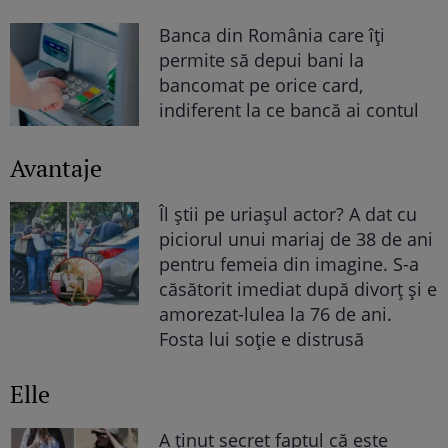
Banca din România care îți
permite să depui bani la
bancomat pe orice card,
indiferent la ce bancă ai contul
Avantaje
Îl știi pe uriașul actor? A dat cu
piciorul unui mariaj de 38 de ani
pentru femeia din imagine. S-a
căsătorit imediat după divorț și e
amorezat-lulea la 76 de ani.
Fosta lui soție e distrusă
Elle
A ținut secret faptul că este