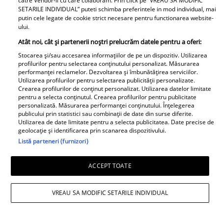
catre Vendor-ii cu care colaboram. Prin click pe “VREAU SA MODIFIC
SETARILE INDIVIDUAL” puteti schimba preferintele in mod individual, mai
putin cele legate de cookie strict necesare pentru functionarea website-
ului.
Atât noi, cât și partenerii noștri prelucrăm datele pentru a oferi:
Stocarea și/sau accesarea informațiilor de pe un dispozitiv. Utilizarea
profilurilor pentru selectarea conținutului personalizat. Măsurarea
performanței reclamelor. Dezvoltarea și îmbunătățirea serviciilor.
Salată de dovlecei cu
Înghețată de pepene
Utilizarea profilurilor pentru selectarea publicității personalizate.
Crearea profilurilor de conținut personalizat. Utilizarea datelor limitate
iaurt și usturoi – rețeta
roșu - desertul verii
pentru a selecta conținutul. Crearea profilurilor pentru publicitate
perfectă pentru vară
pentru toată familia
personalizată. Măsurarea performanței conținutului. Înțelegerea
publicului prin statistici sau combinații de date din surse diferite.
Utilizarea de date limitate pentru a selecta publicitatea. Date precise de
geolocație și identificarea prin scanarea dispozitivului.
Listă parteneri (furnizori)
ACCEPT TOATE
Musaca de vinete - cea
Zacuscă de vinete cu
VREAU SA MODIFIC SETARILE INDIVIDUAL
mai simplă rețetă și cea
ardei necopt – zacusca
mai gustoasă
leneșului