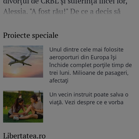
divorțul de CRBL și suferința fiicei lor,
Alessia. "A fost rău!" De ce a decis să
plece cu fata în Chișinău
Proiecte speciale
Unul dintre cele mai folosite
aeroporturi din Europa își
închide complet porțile timp de
trei luni. Milioane de pasageri,
afectați
Un vecin instruit poate salva o
viață. Vezi despre ce e vorba
Libertatea.ro