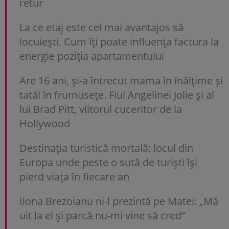
retur
La ce etaj este cel mai avantajos să
locuiești. Cum îți poate influența factura la
energie poziția apartamentului
Are 16 ani, și-a întrecut mama în înălțime și
tatăl în frumusețe. Fiul Angelinei Jolie și al
lui Brad Pitt, viitorul cuceritor de la
Hollywood
Destinația turistică mortală: locul din
Europa unde peste o sută de turiști își
pierd viața în fiecare an
Ilona Brezoianu ni-l prezintă pe Matei: „Mă
uit la el și parcă nu-mi vine să cred”