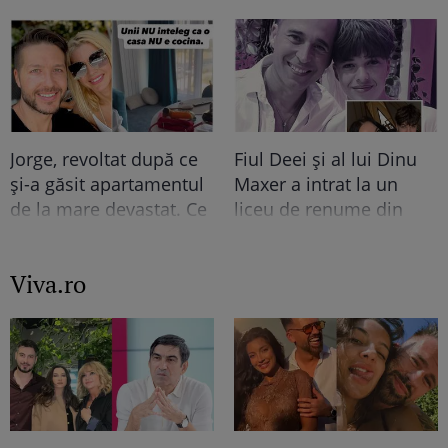
Facebook! 2400 de
tot! Surpriza uriașă din
oameni i-au dat like lui
declarația de avere! Da,
Tudor! “Sunt curios cine
scrie negru pe alb! O
vă…”. Continuarea e șah
cheamă…
mat
Jorge, revoltat după ce
Fiul Deei și al lui Dinu
și-a găsit apartamentul
Maxer a intrat la un
de la mare devastat. Ce
liceu de renume din
au lăsat în urmă turiștii
București. Andreas,
este strigător la Cer
admis fără meditații, cu
Viva.ro
note maxime