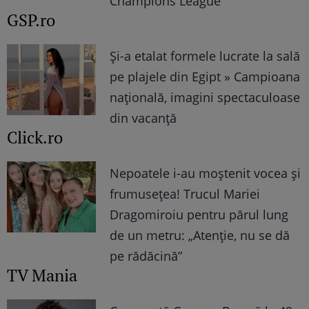
Champions League”
GSP.ro
Și-a etalat formele lucrate la sală
pe plajele din Egipt » Campioana
națională, imagini spectaculoase
din vacanță
Click.ro
Nepoatele i-au moștenit vocea și
frumusețea! Trucul Mariei
Dragomiroiu pentru părul lung
de un metru: „Atenție, nu se dă
pe rădăcină”
TV Mania